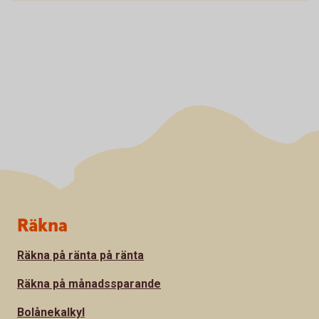
Sidfot
Räkna
Räkna på ränta på ränta
Räkna på månadssparande
Bolånekalkyl