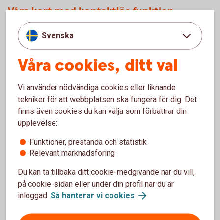
Våra kort med kontaktlös funktion
Svenska
Bankkort
Mastercard
Betal- och kreditkort
Mastercard
Våra cookies, ditt val
Betal- och kreditkort Mastercard
Guld
Betal- och kreditkort Mastercard
Platinum
Bankkort
Business
Vi använder nödvändiga cookies eller liknande
tekniker för att webbplatsen ska fungera för dig. Det
finns även cookies du kan välja som förbättrar din
upplevelse:
Så använder du ditt kort
Funktioner, prestanda och statistik
Relevant marknadsföring
Aktivera ditt kort
Du kan ta tillbaka ditt cookie-medgivande när du vill,
på cookie-sidan eller under din profil när du är
inloggad.
Så hanterar vi
cookies
.
Använd ditt kort säkert