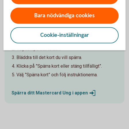
ung - kan spärra ditt kort i appen. Om du själv har
spärrat ditt kort, så behöver sedan din förälder eller
Bara nödvändiga cookies
vårdnadshavare ringa oss för att ersätta det.
I appen
Cookie-inställningar
Logga in i appen.
Välj kort på startsidan.
Bläddra till det kort du vill spärra.
Klicka på ”Spärra kort eller stäng tillfälligt”.
Välj ”Spärra kort” och följ instruktionerna.
Spärra ditt Mastercard Ung i
appen