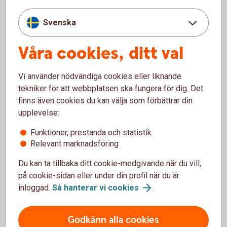
Svenska
Våra cookies, ditt val
Vi använder nödvändiga cookies eller liknande
tekniker för att webbplatsen ska fungera för dig. Det
finns även cookies du kan välja som förbättrar din
upplevelse:
Funktioner, prestanda och statistik
Relevant marknadsföring
Du kan ta tillbaka ditt cookie-medgivande när du vill,
på cookie-sidan eller under din profil när du är
inloggad.
Så hanterar vi
cookies
.
Under 18 år – spärra ditt bankkort
Även du som har ett bankkort för unga - Mastercard
Godkänn alla cookies