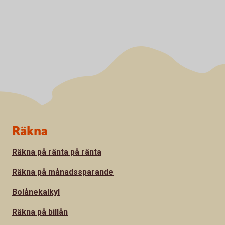
Sidfot
Räkna
Räkna på ränta på ränta
Räkna på månadssparande
Bolånekalkyl
Räkna på billån