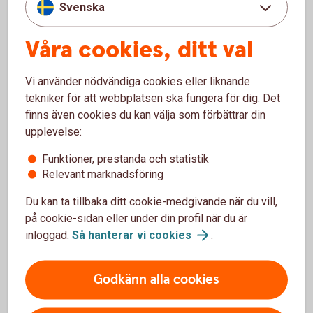
Svenska
Villa eller Hem (ej Fritidshus) i kombination med
försäkringen Bil, Lätt lastbil eller Husbil.
Våra cookies, ditt val
Vi använder nödvändiga cookies eller liknande
tekniker för att webbplatsen ska fungera för dig. Det
Rabatt på försäkringar med andra
finns även cookies du kan välja som förbättrar din
bankprodukter
upplevelse:
Funktioner, prestanda och statistik
Relevant marknadsföring
Du kan ta tillbaka ditt cookie-medgivande när du vill,
på cookie-sidan eller under din profil när du är
inloggad.
Så hanterar vi
cookies
.
Anmäl skada
Godkänn alla cookies