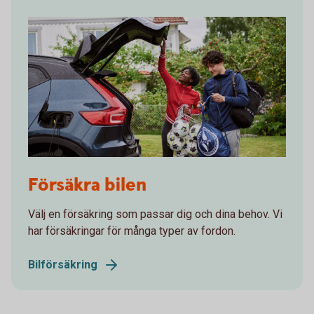
Young adults charging an electric car after soccer
Försäkra bilen
practice
Välj en försäkring som passar dig och dina behov. Vi
har försäkringar för många typer av fordon.
Bilförsäkring