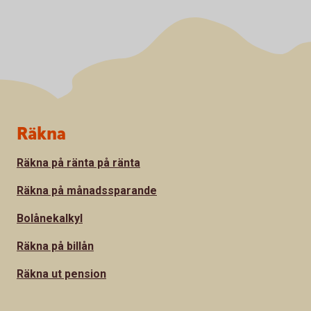
Sidfot
Räkna
Räkna på ränta på ränta
Räkna på månadssparande
Bolånekalkyl
Räkna på billån
Räkna ut pension