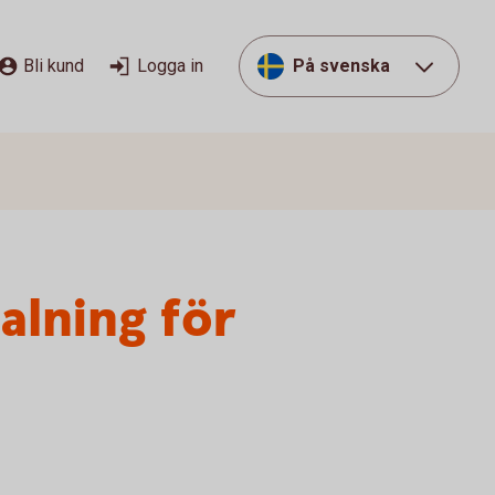
Bli kund
Logga in
På svenska
alning för