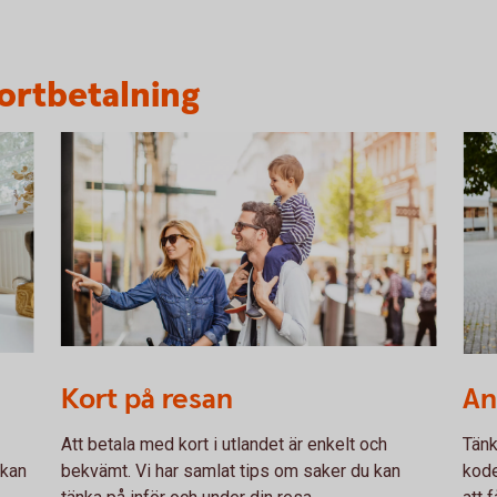
kortbetalning
475225122
Girl
Kort på resan
An
Att betala med kort i utlandet är enkelt och
Tänk
 kan
bekvämt. Vi har samlat tips om saker du kan
kode