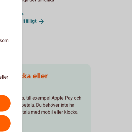
rra
kort
nga kort
tillfälligt
a som
, klocka eller
eller
öcker/Wallets, till exempel Apple Pay och
nkelt att betala. Du behöver inte ha
mpelvis betala med mobil eller klocka.
locka