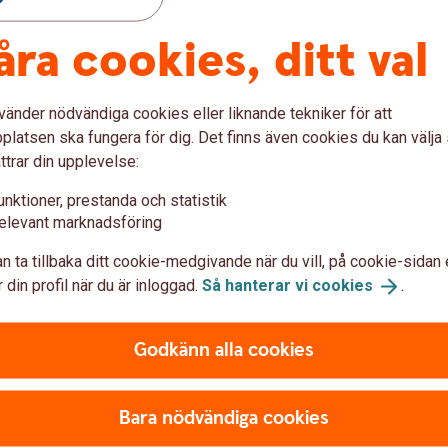
åra cookies, ditt val
Blippa med
kortet
Spä
Stä
vänder nödvändiga cookies eller liknande tekniker för att
latsen ska fungera för dig. Det finns även cookies du kan välj
ttrar din upplevelse:
 till ditt kort
unktioner, prestanda och statistik
elevant marknadsföring
ing – allt du
Betala med mobil
n ta tillbaka ditt cookie-medgivande när du vill, på cookie-sidan 
accessoarer
 din profil när du är inloggad.
Så hanterar vi
cookies
.
agsautomater och i butiker.
Vi har flera digitala plånb
Godkänn alla cookies
ats insättningsautomater.
Samsung Pay, som gör det e
med dina kort utan kan exe
Bara nödvändiga cookies
Betala med mobil eller
k