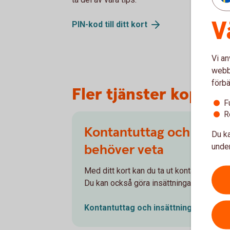
V
PIN-kod till ditt
kort
Vi an
webbp
förbä
Fler tjänster kopplade
F
R
Kontantuttag och insättn
Du ka
behöver veta
under
Med ditt kort kan du ta ut kontanter i utt
Du kan också göra insättningar i Bankom
Kontantuttag och
insättning