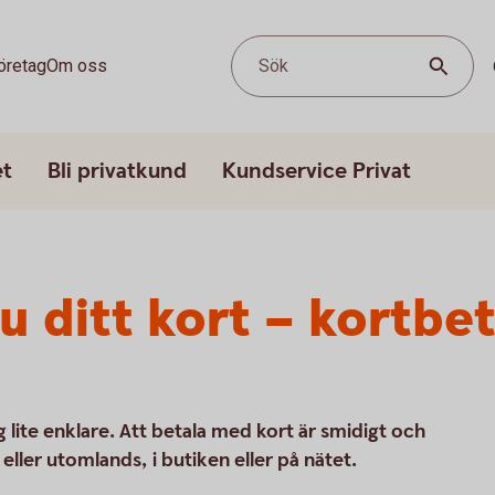
öretag
Om oss
Sök
et
Bli privatkund
Kundservice Privat
u ditt kort – kortbet
ag lite enklare. Att betala med kort är smidigt och
ller utomlands, i butiken eller på nätet.