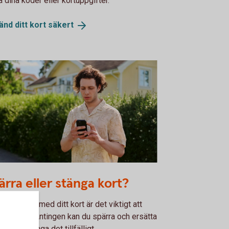
få dina koder eller kortuppgifter.
änd ditt kort
säkert
g man looking at his phone
ärra eller stänga kort?
u blivit av med ditt kort är det viktigt att
a snabbt. Antingen kan du spärra och ersätta
et eller stänga det tillfälligt