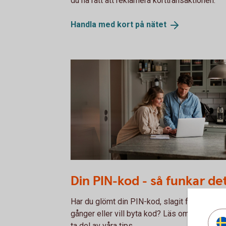
du ha rätt att reklamera korttransaktionen.
Handla med kort på
nätet
1317772761
Din PIN-kod - så funkar de
Har du glömt din PIN-kod, slagit fel kod tre
gånger eller vill byta kod? Läs om hur du gö
ta del av våra tips.