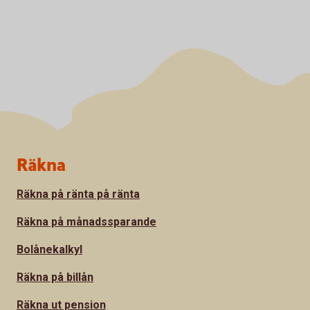
Sidfot
Räkna
Räkna på ränta på ränta
Räkna på månadssparande
Bolånekalkyl
Räkna på billån
Räkna ut pension