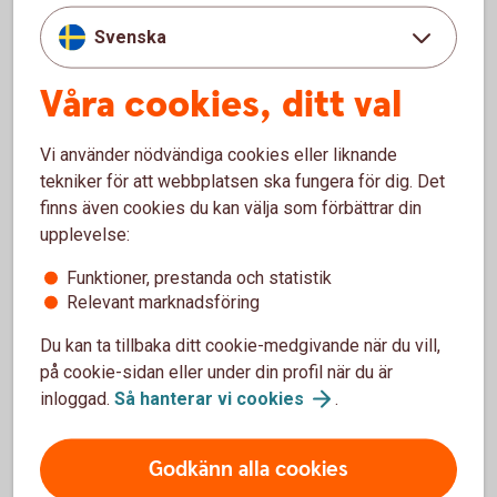
Svenska
Våra cookies, ditt val
Vi använder nödvändiga cookies eller liknande
tekniker för att webbplatsen ska fungera för dig. Det
finns även cookies du kan välja som förbättrar din
upplevelse:
Skaffa ersättningskort
Funktioner, prestanda och statistik
Om du ha slagit fel PIN-kod 3 gånger så spärras
Relevant marknadsföring
kortet och kommer att behållas av automaten
Du kan inte öppna upp ett som spärrats
Du kan ta tillbaka ditt cookie-medgivande när du vill,
Om detta skett så beställer du alltid ett nytt kort -
på cookie-sidan eller under din profil när du är
ett ersättningskort. Du får då behålla samma
inloggad.
Så hanterar vi
cookies
.
PIN-kod som till föregående kort
Godkänn alla cookies
Skaffa
ersättningskort