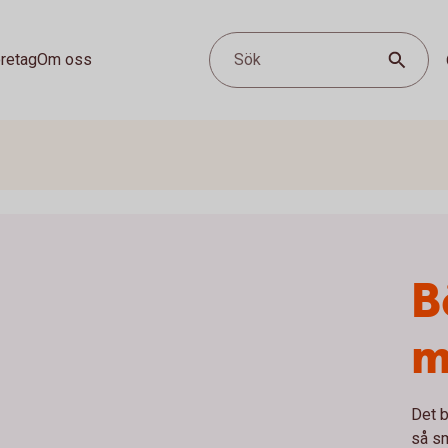
retag
Om oss
Sök
B
m
Det b
så s