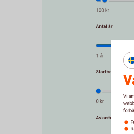
100 kr
Antal år
1 år
Startbelopp (kr)
V
Vi an
0 kr
webbp
förbä
Avkastning per år
F
R