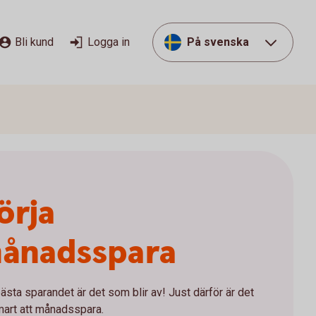
Bli kund
Logga in
På svenska
örja
ånadsspara
ästa sparandet är det som blir av! Just därför är det
mart att månadsspara.