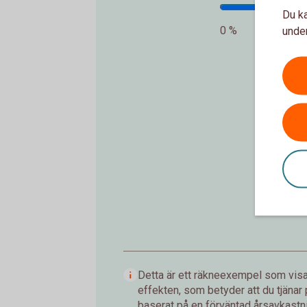
Du ka
0 %
under
In
Detta är ett räkneexempel som visar
effekten, som betyder att du tjänar
baserat på en förväntad årsavkastnin