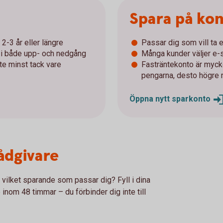
Spara på ko
2-3 år eller längre
Passar dig som vill ta e
r i både upp- och nedgång
Många kunder väljer e-s
nte minst tack vare
Fasträntekonto är mycke
pengarna, desto högre 
Öppna nytt
sparkonto
rådgivare
r vilket sparande som passar dig? Fyll i dina
 inom 48 timmar – du förbinder dig inte till