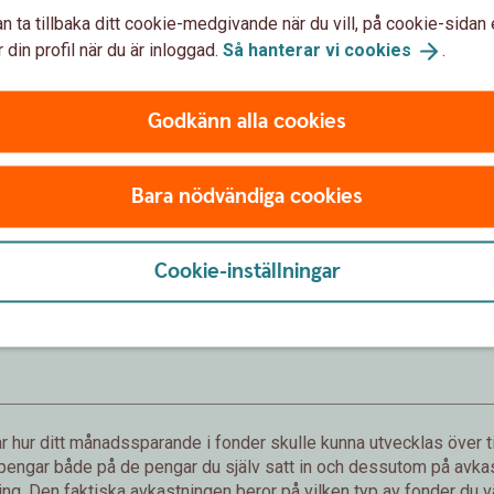
n ta tillbaka ditt cookie-medgivande när du vill, på cookie-sidan 
 din profil när du är inloggad.
Så hanterar vi
cookies
.
Förväntat sparbelopp om 10 år
Godkänn alla cookies
172 019 kr
Bara nödvändiga cookies
sättningar från dig är 120 000 kr.
Förväntad avkastning är +52 019 
Cookie-inställningar
Logga in och börja månadsspara
Inte kund än?
Bli
kund
 hur ditt månadssparande i fonder skulle kunna utvecklas över ti
 pengar både på de pengar du själv satt in och dessutom på avkast
g. Den faktiska avkastningen beror på vilken typ av fonder du väl