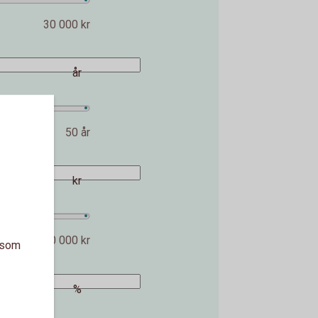
30 000 kr
år
50 år
kr
2 000 000 kr
a som
%