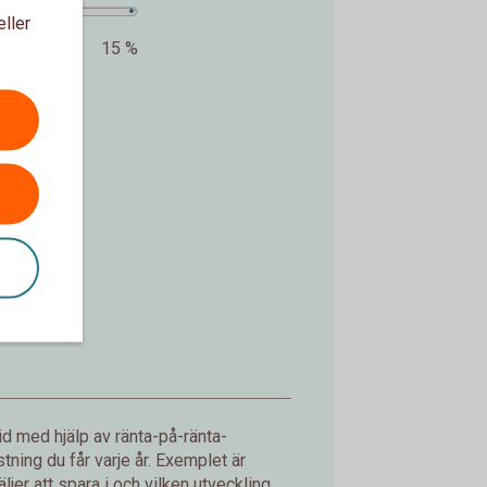
eller
15 %
kr.
d med hjälp av ränta-på-ränta-
ning du får varje år. Exemplet är
jer att spara i och vilken utveckling