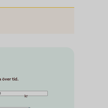
 över tid.
kr