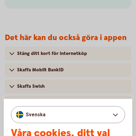
Det här kan du också göra i appen
Stäng ditt kort för internetköp
Skaffa Mobilt BankID
Skaffa Swish
Håll koll på dina barns tjänster
Svenska
Få koll på dina abonnemang
Våra cookies, ditt val
Månadsspara i fonder