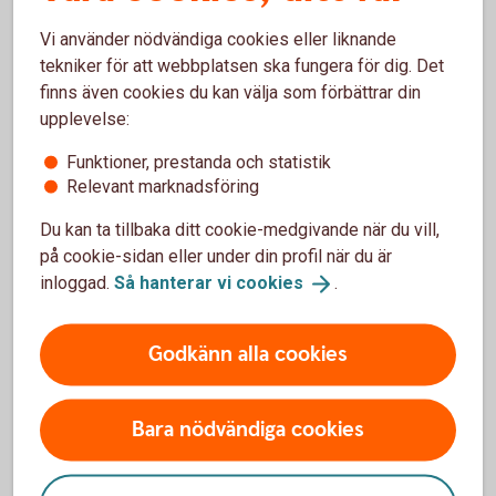
Vi använder nödvändiga cookies eller liknande
Stäng ditt kort tillfälligt
tekniker för att webbplatsen ska fungera för dig. Det
finns även cookies du kan välja som förbättrar din
upplevelse:
Funktioner, prestanda och statistik
Pris för appen
Relevant marknadsföring
Du kan ta tillbaka ditt cookie-medgivande när du vill,
Årsavgift
på cookie-sidan eller under din profil när du är
0 kr
1
inloggad.
Så hanterar vi
cookies
.
Årsavgift Internetbetalning
Godkänn alla cookies
300 kr
2
Bara nödvändiga cookies
Pris för tillvalstjänster tillkommer.
Tillbaka
1
Ingår utan kostnad i våra kundpaket.
Tillbaka
2