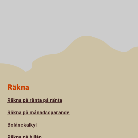
Sidfot
Räkna
Räkna på ränta på ränta
Räkna på månadssparande
Bolånekalkyl
Räkna på billån