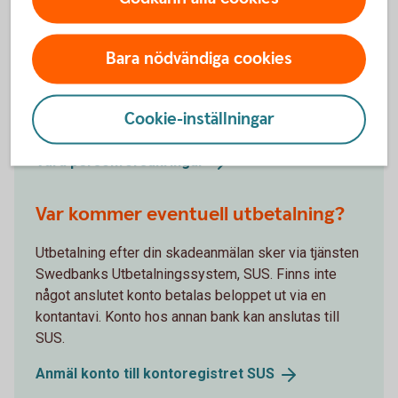
Hur vet jag om försäkringen täcker
Bara nödvändiga cookies
min skada?
Du kan läsa under respektive försäkring vad som
Cookie-inställningar
ingår.
Våra
personförsäkringar
Var kommer eventuell utbetalning?
Utbetalning efter din skadeanmälan sker via tjänsten
Swedbanks Utbetalningssystem, SUS. Finns inte
något anslutet konto betalas beloppet ut via en
kontantavi. Konto hos annan bank kan anslutas till
SUS.
Anmäl konto till kontoregistret
SUS