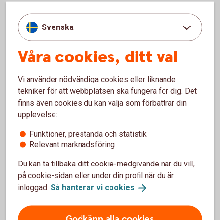
Svenska
Frågor och svar om skador och
skadeanmälan
Våra cookies, ditt val
Vi använder nödvändiga cookies eller liknande
tekniker för att webbplatsen ska fungera för dig. Det
Frågor?
finns även cookies du kan välja som förbättrar din
upplevelse:
Funktioner, prestanda och statistik
Relevant marknadsföring
Du kan ta tillbaka ditt cookie-medgivande när du vill,
på cookie-sidan eller under din profil när du är
Vilken försäkring har jag?
inloggad.
Så hanterar vi
cookies
.
Du hittar informationen i ditt försäkringsbesked eller
internetbanken.
Godkänn alla cookies