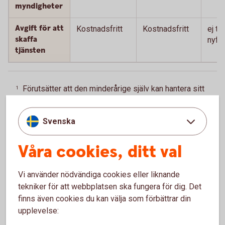
myndigheter
Avgift för att
Kostnadsfritt
Kostnadsfritt
ej till
skaffa
nyför
tjänsten
Förutsätter att den minderårige själv kan hantera sitt
1
BankID utan hjälp av en vuxen.
Tillbaka
Svenska
Förutsätter att den minderårige själv kan hantera sitt
2
BankID utan hjälp av en vuxen.
Tillbaka
Våra cookies, ditt val
Du behöver vara folkbokförd med officiell adress
3
hos Skatteverket för att kunna beställa ett BankID.
Vi använder nödvändiga cookies eller liknande
Tillbaka
tekniker för att webbplatsen ska fungera för dig. Det
finns även cookies du kan välja som förbättrar din
Engångskostnad för kortläsare som behövs till
4
upplevelse:
BankID på kort. Beställs hos leverantören Secmaker,