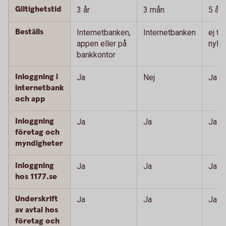
Giltighetstid
3 år
3 mån
5 år
Beställs
Internetbanken,
Internetbanken
ej till
appen eller på
nyför
bankkontor
Inloggning i
Ja
Nej
Ja
internetbank
och app
Inloggning
Ja
Ja
Ja
företag och
myndigheter
Inloggning
Ja
Ja
Ja
hos 1177.se
Underskrift
Ja
Ja
Ja
av avtal hos
företag och