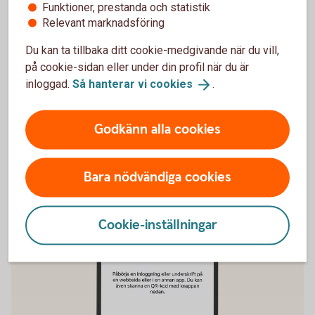
Funktioner, prestanda och statistik
secmaker-webshop.com, ej för nyförsäljning.
Relevant marknadsföring
Tillbaka
Du kan ta tillbaka ditt cookie-medgivande när du vill,
på cookie-sidan eller under din profil när du är
inloggad.
Så hanterar vi
cookies
.
Vill du ha BankID i mobilen istället?
Godkänn alla cookies
Bara nödvändiga cookies
Cookie-inställningar