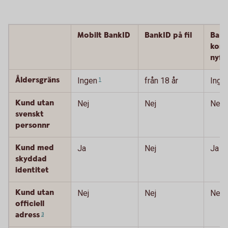
Mobilt BankID
BankID på fil
Bank
kort 
nyfö
Åldersgräns
Ingen
från 18 år
Inge
1
Kund utan
Nej
Nej
Nej
svenskt
personnr
Kund med
Ja
Nej
Ja
skyddad
identitet
Kund utan
Nej
Nej
Nej
officiell
adress
3