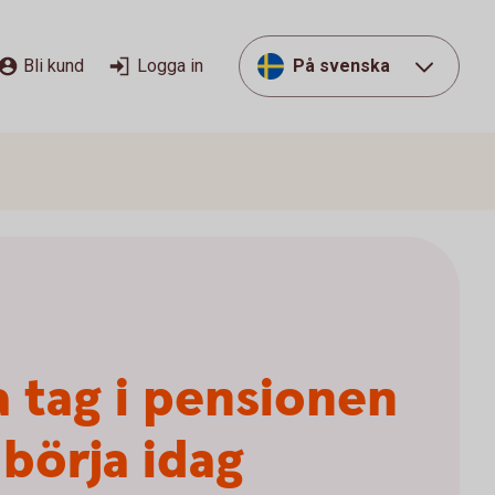
Bli kund
Logga in
På svenska
a tag i pensionen
 börja idag