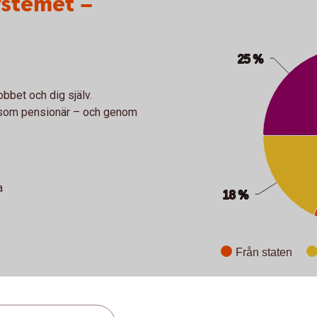
ystemet –
Pie chart with 3 slices.
25 %
25 %
bbet och dig själv.
 som pensionär – och genom
a
18 %
18 %
Från staten
End of interactive chart.