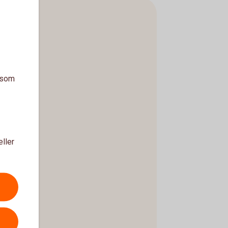
a som
eller