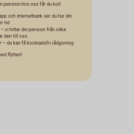
n pension hos oss får du koll.
app och internetbank ser du hur din
r tid
– vi hittar din pension från olika
r den till oss
r
– du kan få kostnadsfri rådgivning
med flytten!