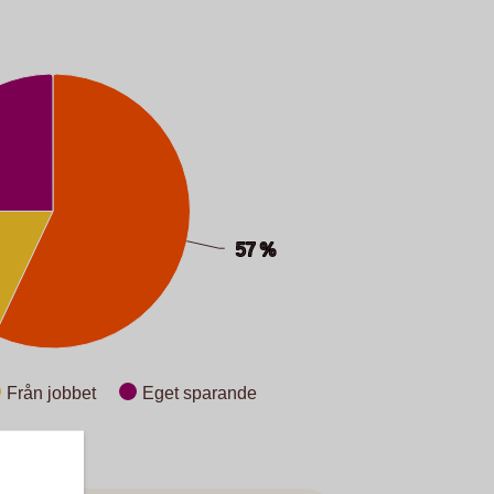
57 %
57 %
Från jobbet
Eget sparande