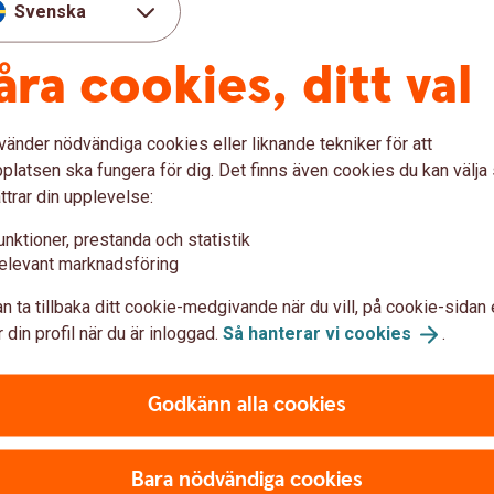
Svenska
fter din ålder
åra cookies, ditt val
ansferfonder från Swedbank Robur blir det
passar automatiskt risken efter hur långt du har
vänder nödvändiga cookies eller liknande tekniker för att
latsen ska fungera för dig. Det finns även cookies du kan välj
ttrar din upplevelse:
t årtionde du är född
de som följer din ålder
unktioner, prestanda och statistik
örmånligt (skattefritt upp till 300 000 kronor)
elevant marknadsföring
n ta tillbaka ditt cookie-medgivande när du vill, på cookie-sidan 
 dig:
 din profil när du är inloggad.
Så hanterar vi
cookies
.
Godkänn alla cookies
Bara nödvändiga cookies