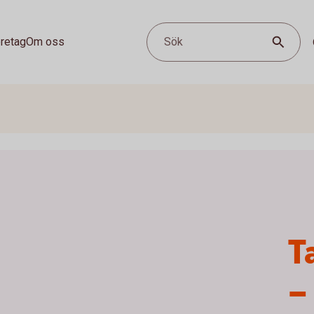
retag
Om oss
Sök
T
–