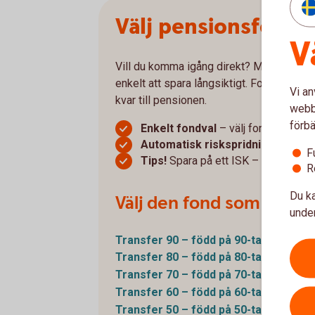
Välj pensionsfond e
V
Vill du komma igång direkt? Med våra Tr
enkelt att spara långsiktigt. Fonderna an
Vi an
kvar till pensionen.
webbp
förbä
Enkelt fondval
– välj fond efter de
Automatisk riskspridning
– sparan
F
Tips!
Spara på ett ISK – enkelt och f
R
Du ka
Välj den fond som passar
under
Transfer 90 – född på
90-talet
Transfer 80 – född på
80-talet
Transfer 70 – född på
70-talet
Transfer 60 – född på
60-talet
Transfer 50 – född på
50-talet