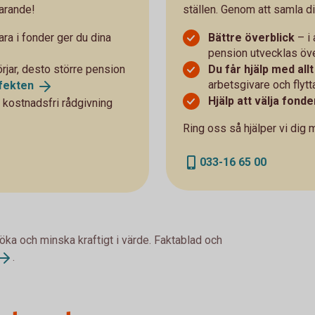
arande!
ställen. Genom att samla di
ra i fonder ger du dina
Bättre överblick
– i 
pension utvecklas öve
örjar, desto större pension
Du får hjälp med allt
arbetsgivare och flytta
fekten
Hjälp att välja fonde
 kostnadsfri rådgivning
Ring oss så hjälper vi dig 
033-16 65 00
 öka och minska kraftigt i värde. Faktablad och
.
Chart