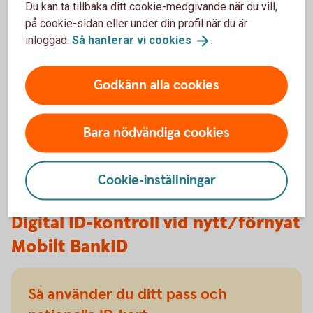
Du kan ta tillbaka ditt cookie-medgivande när du vill,
Se film om hur skaffa eller förnya Mobilt BankID
på cookie-sidan eller under din profil när du är
med
ID-handling
inloggad.
Så hanterar vi
cookies
.
Har du inget pass eller nationellt ID-
kort?
Godkänn alla cookies
Skaffa pass eller nationellt ID-kort
(polisen.se)
Bara nödvändiga cookies
Cookie-inställningar
Digital ID-kontroll vid nytt/förnyat
Mobilt BankID
Så använder du ditt pass och