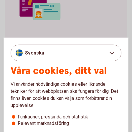
Vi använder digitala ID-
kontroller för att skydda dig
Svenska
Våra cookies, ditt val
Ibland kan vi behöva utöka våra kontroller för att
skydda dig lite extra. Då behöver du använda ditt
svenska pass eller nationella ID-kort.
Vi använder nödvändiga cookies eller liknande
Det kan vara till exempel när du inte kan komma
tekniker för att webbplatsen ska fungera för dig. Det
in på kontoret, när du aktiverar utökad användning
finns även cookies du kan välja som förbättrar din
av Mobilt BankID och för vissa
upplevelse:
betalningsgodkännanden.
Allt du behöver är pass eller nationellt ID-kort
Funktioner, prestanda och statistik
och din mobil. Det ökar din trygghet.
Relevant marknadsföring