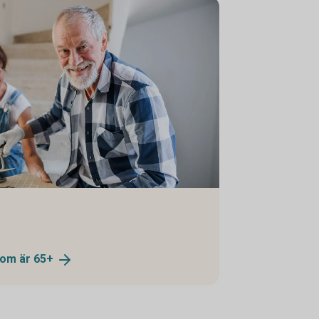
 som är
65+