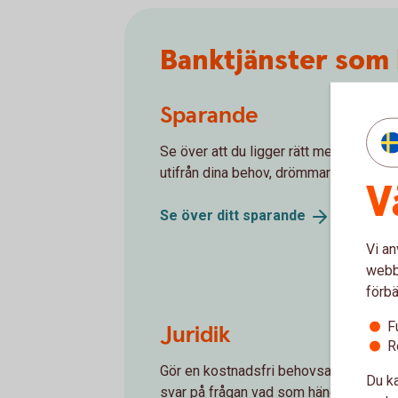
Banktjänster som 
Sparande
Se över att du ligger rätt med ditt spa
utifrån dina behov, drömmar och riskni
V
Se över ditt
sparande
Vi an
webbp
förbä
F
Juridik
R
Gör en kostnadsfri behovsanalys och 
Du ka
svar på frågan vad som händer om du