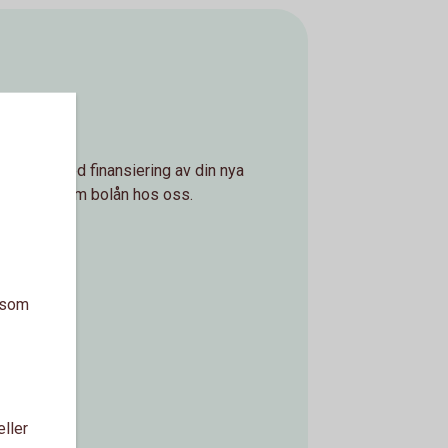
lån
älper dig med finansiering av din nya
d. Ansök om bolån hos oss.
n
a som
eller