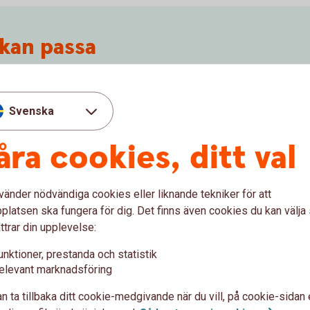
kan passa
Köpa/sälja bostad
Bo
Svenska
rande
Vill du skaffa ett nytt boende i Sverige eller
Vi hj
vå.
utomlands? Fastighetsbyrån hjälper dig att
bosta
åra cookies, ditt val
både köpa och sälja.
Bolå
Köp
bostad
vänder nödvändiga cookies eller liknande tekniker för att
Sälj
bostad
latsen ska fungera för dig. Det finns även cookies du kan välj
ttrar din upplevelse:
unktioner, prestanda och statistik
Eget företag
elevant marknadsföring
få
Är du på väg att pensionera dig och vill
n ta tillbaka ditt cookie-medgivande när du vill, på cookie-sidan 
avveckla ditt företag? Eller tvärtom, känner