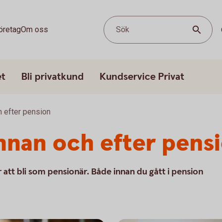
öretag
Om oss
Sök
et
Bli privatkund
Kundservice Privat
h efter pension
innan och efter pens
 att bli som pensionär. Både innan du gått i pension