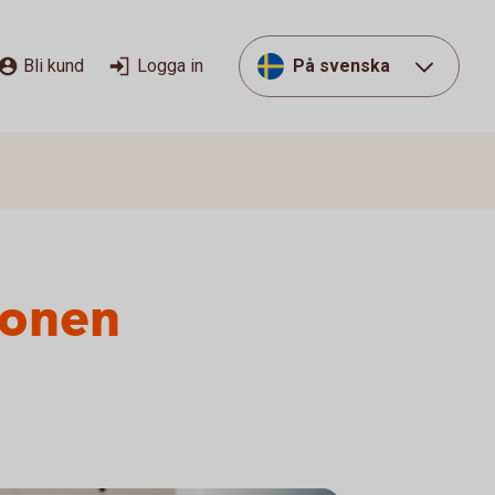
Bli kund
Logga in
På svenska
ionen