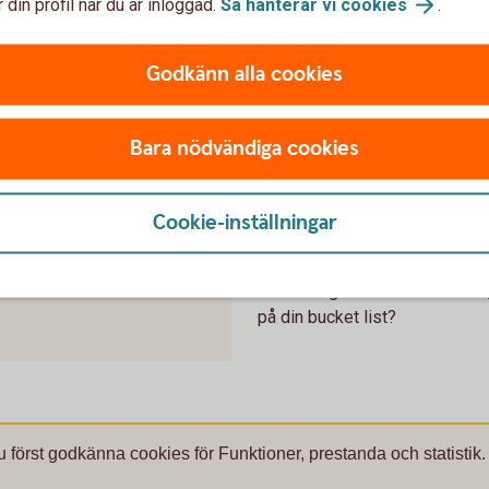
 din profil när du är inloggad.
Så hanterar vi
cookies
.
du att du får tid att starta eget efter
pensionen?
Godkänn alla cookies
Tjänster för
företagare
Bara nödvändiga cookies
Cookie-inställningar
Hur vill du le
du först godkänna cookies för
.
Planera i god tid så att du kan 
på din bucket list?
u först godkänna cookies för Funktioner, prestanda och statistik.