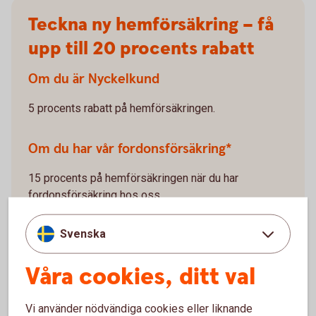
Teckna ny hemförsäkring – få
upp till 20 procents rabatt
Om du är Nyckelkund
5 procents rabatt på hemförsäkringen.
Om du har vår fordonsförsäkring*
15 procents på hemförsäkringen när du har
fordonsförsäkring hos oss.
*Rabatten gäller när du köper försäkringen Villahem,
Svenska
Villa eller Hem (ej Fritidshus) i kombination med
försäkringen Bil, Lätt lastbil eller Husbil.
Våra cookies, ditt val
Vi använder nödvändiga cookies eller liknande