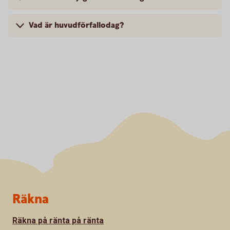
Vad är huvudförfallodag?
Sidfot
Räkna
Räkna på ränta på ränta