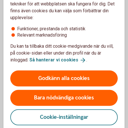
tekniker för att webbplatsen ska fungera för dig. Det
finns även cookies du kan välja som förbättrar din
upplevelse:
Anmäl skada
Funktioner, prestanda och statistik
Relevant marknadsföring
Du kan ta tillbaka ditt cookie-medgivande när du vill,
på cookie-sidan eller under din profil när du är
inloggad.
Så hanterar vi
cookies
.
Har olyckan varit framme?
Godkänn alla cookies
Här kan du göra din anmälan och ansöka om
ersättning.
Bara nödvändiga cookies
Skadeanmälan – anmäl
skada
Cookie-inställningar