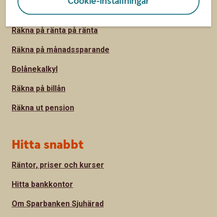
Cookie-inställningar
Sidfot
Räkna
Räkna på ränta på ränta
Räkna på månadssparande
Bolånekalkyl
Räkna på billån
Räkna ut pension
Hitta snabbt
Räntor, priser och kurser
Hitta bankkontor
Om Sparbanken Sjuhärad