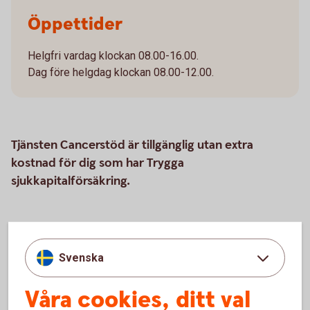
Öppettider
Helgfri vardag klockan 08.00-16.00.
Dag före helgdag klockan 08.00-12.00.
Tjänsten Cancerstöd är tillgänglig utan extra
kostnad för dig som har Trygga
sjukkapitalförsäkring.
Samarbete med Alivia Care
Svenska
Vi samarbetar med Alivia Care AB i cancerstödet. Om du har
Våra cookies, ditt val
Trygga sjukkapitalförsäkring och skulle drabbas av cancer