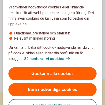
tar du kontakt med Alivia.
Vi använder nödvändiga cookies eller liknande
Alivia är en registrerad privat vårdgivare hos Inspektionen
tekniker för att webbplatsen ska fungera för dig. Det
för Vård och Omsorg (IVO) med spetskompetens inom
finns även cookies du kan välja som förbättrar din
cancer.
upplevelse:
Alivia Care AB
(alivia.se)
Funktioner, prestanda och statistik
Relevant marknadsföring
Du kan ta tillbaka ditt cookie-medgivande när du vill,
på cookie-sidan eller under din profil när du är
inloggad.
Så hanterar vi
cookies
.
Godkänn alla cookies
Bara nödvändiga cookies