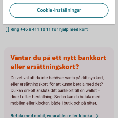
Du kan enkelt spärra och ersätta ditt bankkort direkt i
Cookie-inställningar
internetbanken eller appen, dygnet runt. Vi hjälper dig
dygnet runt om du har problem att använda ditt kort.
Ring +46 8 411 10 11 för hjälp med kort
Väntar du på ett nytt bankkort
eller ersättningskort?
Du vet väl att du inte behöver vänta på ditt nya kort,
eller ersättningskort, för att kunna betala med det?
Du kan enkelt ansluta ditt bankkort till en wallet –
direkt efter beställning. Sedan kan du betala med
mobilen eller klockan, både i butik och på nätet.
Betala med mobil, wearables eller
klocka