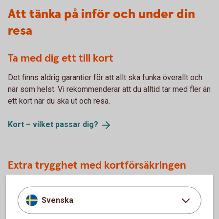
Att tänka på inför och under din
resa
Ta med dig ett till kort
Det finns aldrig garantier för att allt ska funka överallt och
när som helst. Vi rekommenderar att du alltid tar med fler än
ett kort när du ska ut och resa.
Kort – vilket passar
dig?
Extra trygghet med kortförsäkringen
När du betalar resan med kortet får du den kompletterande
kortförsäkringen från Trygg Hansa
. Den kan ge extra
Svenska
trygghet när du ska ut och resa. Fullständiga villkor hittar du