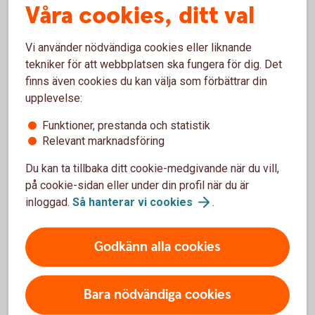
i försäkringsvillkoren kopplade till ditt kort.
Våra cookies, ditt val
Kompletterande
kortförsäkringen
Vi använder nödvändiga cookies eller liknande
tekniker för att webbplatsen ska fungera för dig. Det
finns även cookies du kan välja som förbättrar din
Behöver du spärra ditt kort?
upplevelse:
Om du förlorar ditt kort eller upptäcker obehöriga
Funktioner, prestanda och statistik
korttransaktioner ska du spärra kortet omedelbart. Du kan
Relevant marknadsföring
enkelt spärra och ersätta ditt bankkort direkt i
Du kan ta tillbaka ditt cookie-medgivande när du vill,
internetbanken eller appen, dygnet runt. Du kan också ringa
på cookie-sidan eller under din profil när du är
till oss för att spärra kortet. Kreditkort spärras alltid via
inloggad.
Så hanterar vi
cookies
.
telefon.
Spärra kort - Spärrservice bankkort och
kreditkort
Godkänn alla cookies
Bara nödvändiga cookies
Krånglar kortet på resan?