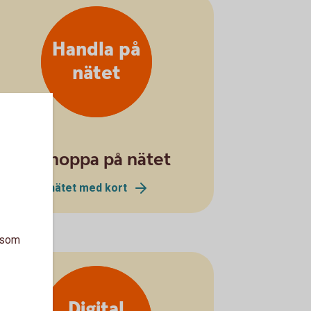
Handla på
nätet
Börja shoppa på nätet
Handla på nätet med kort
a som
Digital