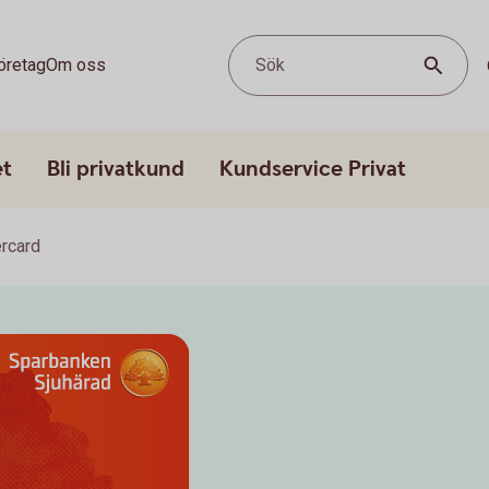
öretag
Om oss
Sök
et
Bli privatkund
Kundservice Privat
rcard