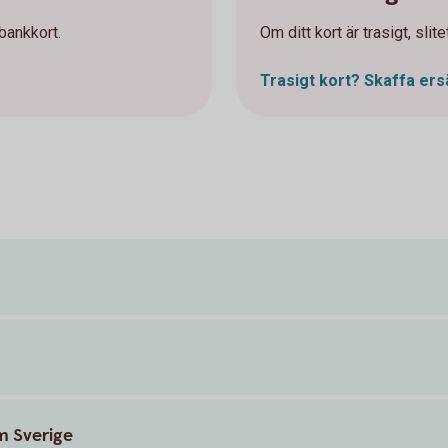
 bankkort.
Om ditt kort är trasigt, slit
Trasigt kort? Skaffa ers
m Sverige