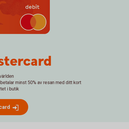
stercard
världen
betalar minst 50% av resan med ditt kort
et i butik
card