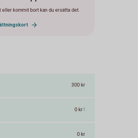
et eller kommit bort kan du ersätta det.
ättningskort
300 kr
0 kr
1
0 kr