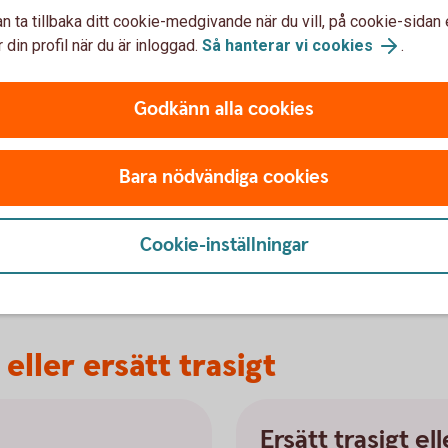
n ta tillbaka ditt cookie-medgivande när du vill, på cookie-sidan 
tillfälligt
 din profil när du är inloggad.
Så hanterar vi cookies
.
Godkänn alla cookies
Kan ha glömt kortet
Bara nödvändiga cookies
hemma
Stänga kort tillfälligt
Cookie-inställningar
 eller ersätt trasigt
Ersätt trasigt el