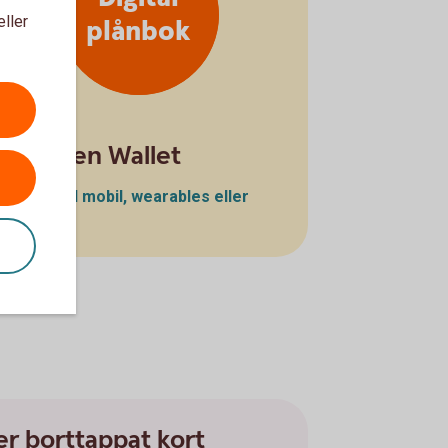
eller
plånbok
Skaffa en Wallet
Betala med mobil, wearables eller
klocka
ler borttappat kort