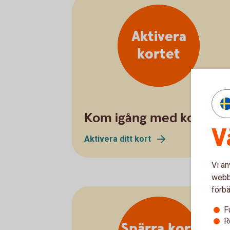
Aktivera
kortet
Kom igång med kortet
V
Aktivera ditt kort
Vi an
webbp
förbä
F
R
Spärra kort