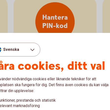
Hantera
PIN-kod
Svenska
Hantera kortets PIN-kod
åra cookies, ditt val
PIN-kod för kort
vänder nödvändiga cookies eller liknande tekniker för att
latsen ska fungera för dig. Det finns även cookies du kan välj
ttrar din upplevelse:
unktioner, prestanda och statistik
elevant marknadsföring
Stäng kort