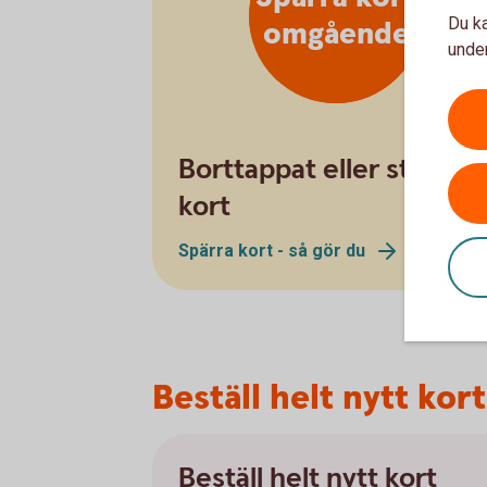
Du ka
omgående
under
Borttappat eller stulet
kort
Spärra kort - så gör du
Beställ helt nytt kort
Beställ helt nytt kort