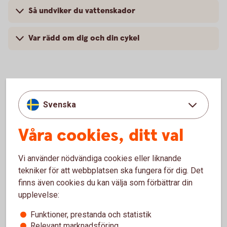
Så undviker du vattenskador
Var rädd om dig och din cykel
Skaffa hemförsäkring hyresrätt
Svenska
Via internetbanken
Våra cookies, ditt val
Logga in, få ett försäkringsförslag och teckna din
Vi använder nödvändiga cookies eller liknande
försäkring
tekniker för att webbplatsen ska fungera för dig. Det
finns även cookies du kan välja som förbättrar din
Skaffa
försäkringen
upplevelse:
Funktioner, prestanda och statistik
Via telefon
Relevant marknadsföring