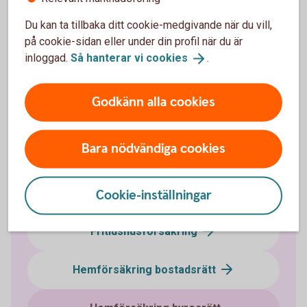
Du kan ta tillbaka ditt cookie-medgivande när du vill,
Direkt kontakt med våra specialister på försäkring.
på cookie-sidan eller under din profil när du är
inloggad.
Så hanterar vi
cookies
.
Ring 033-16 65 00
Kundcenter
Godkänn alla cookies
Bara nödvändiga cookies
Försäkringar
Husförsäkring
Cookie-inställningar
Fritidshusförsäkring
Hemförsäkring bostadsrätt