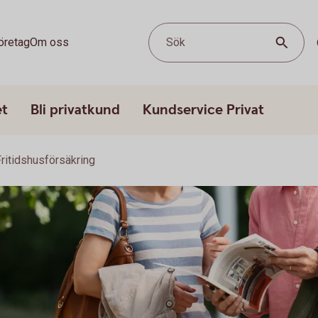
öretag
Om oss
Sök
et
Bli privatkund
Kundservice Privat
Fritidshusförsäkring