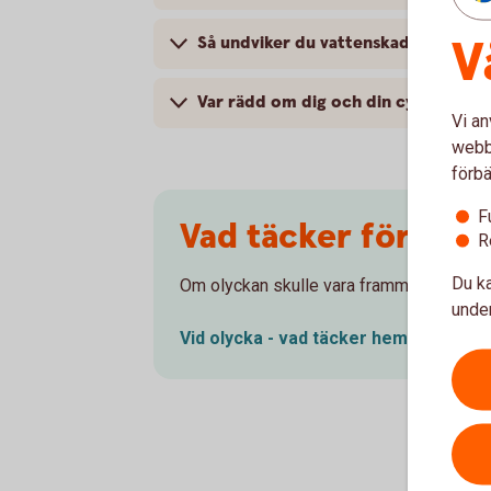
V
Så undviker du vattenskador
Var rädd om dig och din cykel
Vi an
webbp
förbä
F
Vad täcker försäkr
R
Du ka
Om olyckan skulle vara framme - vad tä
under
Vid olycka - vad täcker
hemförsäkrin