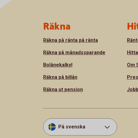
Sidfot
Räkna
Hi
Räkna på ränta på ränta
Ränt
Räkna på månadssparande
Hitt
Bolånekalkyl
Om S
Räkna på billån
Pre
Räkna ut pension
Jobb
På svenska