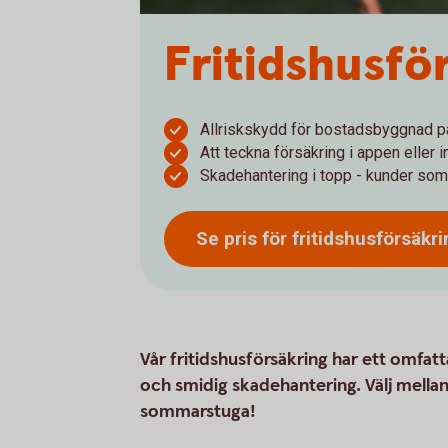
Fritidshus­fö
Allriskskydd för bostadsbyggnad p
Att teckna försäkring i appen eller 
Skadehantering i topp - kunder som
Se pris för
fritidshusförsäkri
Vår fritidshusförsäkring har ett omfat
och smidig skadehantering. Välj mellan
sommarstuga!