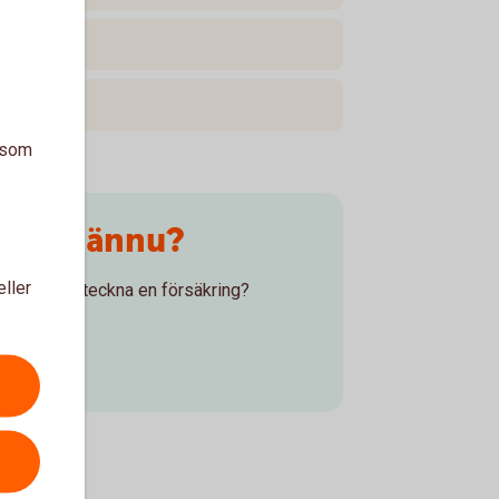
a som
s oss ännu?
eller
nu men vill teckna en försäkring?