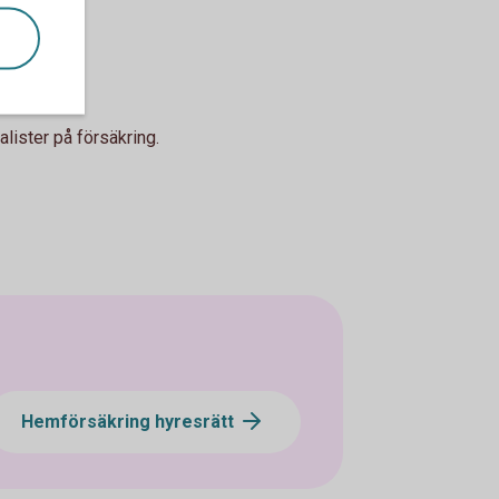
lister på försäkring.
Hemförsäkring hyresrätt