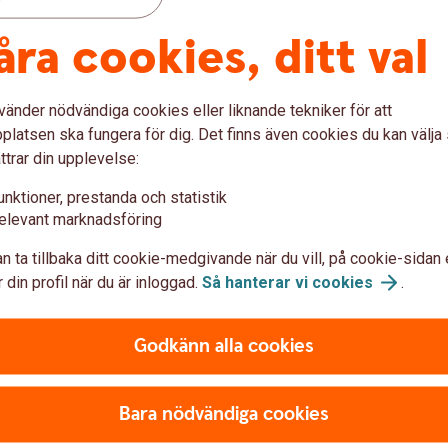
åra cookies, ditt val
vänder nödvändiga cookies eller liknande tekniker för att
latsen ska fungera för dig. Det finns även cookies du kan välj
ttrar din upplevelse:
unktioner, prestanda och statistik
ingen?
Inte kund ho
elevant marknadsföring
n ta tillbaka ditt cookie-medgivande när du vill, på cookie-sidan 
cks?
Är du inte kund hos oss än
 din profil när du är inloggad.
Så hanterar vi
cookies
.
Välkommen att bli kund!
gen
Bli
kund
Godkänn alla cookies
Bara nödvändiga cookies