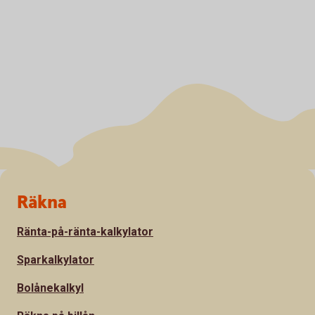
Sidfot
Räkna
Ränta-på-ränta-kalkylator
Sparkalkylator
Bolånekalkyl