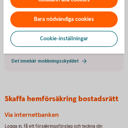
Bara nödvändiga cookies
Family picking apples
Mobbningsskydd utan kostnad
Cookie-inställningar
Mobbningsskydd ingår i Hem och Villahem och
gäller för barn och ungdomar under 20 år.
Det innebär mobbningsskyddet
Skaffa hemförsäkring bostadsrätt
Via internetbanken
Logga in, få ett försäkringsförslag och teckna din