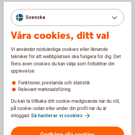
Vad täcker försäkringen?
Svenska
Om olyckan skulle vara framme - vad täcks?
Våra cookies, ditt val
Vid olycka - vad täcker hemförsäkringen
Vi använder nödvändiga cookies eller liknande
tekniker för att webbplatsen ska fungera för dig. Det
finns även cookies du kan välja som förbättrar din
upplevelse:
Bra saker med hemförsäkringarna
Funktioner, prestanda och statistik
Relevant marknadsföring
Du kan ta tillbaka ditt cookie-medgivande när du vill,
på cookie-sidan eller under din profil när du är
inloggad.
Så hanterar vi cookies
.
Godkänn alla cookies