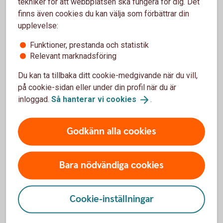
tekniker för att webbplatsen ska fungera för dig. Det
LEI – Legal Entity Identifier
finns även cookies du kan välja som förbättrar din
upplevelse:
Handlar ert företag med värdepapper eller andra
finansiella instrument?
Funktioner, prestanda och statistik
Relevant marknadsföring
Registrera
LEI
Du kan ta tillbaka ditt cookie-medgivande när du vill,
på cookie-sidan eller under din profil när du är
inloggad.
Så hanterar vi
cookies
.
Warrantskola
Här får du både grundläggande och mer fördjupad
Godkänn alla cookies
information om warranter.
Warrantskolan
Bara nödvändiga cookies
Cookie-inställningar