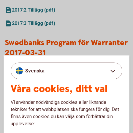
2017:2 Tillägg (pdf)
2017:3 Tillägg (pdf)
Swedbanks Program för Warranter
2017-03-31
Prospekt (pdf)
Svenska
2017:1 Tillägg (pdf)
Våra cookies, ditt val
2017:2 Tillägg (pdf)
Vi använder nödvändiga cookies eller liknande
2017:3 Tillägg (pdf)
tekniker för att webbplatsen ska fungera för dig. Det
finns även cookies du kan välja som förbättrar din
upplevelse:
Swedbanks Program för Bevis