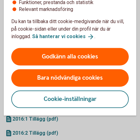
2016-04-29
Funktioner, prestanda och statistik
Relevant marknadsföring
Prospekt (pdf)
Du kan ta tillbaka ditt cookie-medgivande när du vill,
på cookie-sidan eller under din profil när du är
2016:1 Tillägg (pdf)
inloggad.
Så hanterar vi
cookies
.
2016:2 Tillägg (pdf)
Godkänn alla cookies
2016:3 Tillägg (pdf)
Bara nödvändiga cookies
Swedbanks Program för Warranter
2016-04-29
Cookie-inställningar
Prospekt (pdf)
2016:1 Tillägg (pdf)
2016:2 Tillägg (pdf)