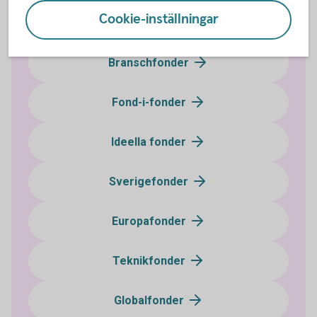
Cookie-inställningar
Hedgefonder
Branschfonder
Fond-i-fonder
Ideella fonder
Sverigefonder
Europafonder
Teknikfonder
Globalfonder