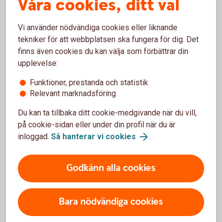
Våra cookies, ditt val
Fondtyper - lär dig mer om olika typer av fonder
Fonder - börja fondspara
Vi använder nödvändiga cookies eller liknande
tekniker för att webbplatsen ska fungera för dig. Det
finns även cookies du kan välja som förbättrar din
upplevelse:
Fondtyper
Funktioner, prestanda och statistik
Relevant marknadsföring
Aktivt förvaltade fonder
Du kan ta tillbaka ditt cookie-medgivande när du vill,
på cookie-sidan eller under din profil när du är
Indexfonder och indexnära fonder
inloggad.
Så hanterar vi cookies
.
Räntefonder
Godkänn alla cookies
Aktiefonder
Bara nödvändiga cookies
Blandfonder