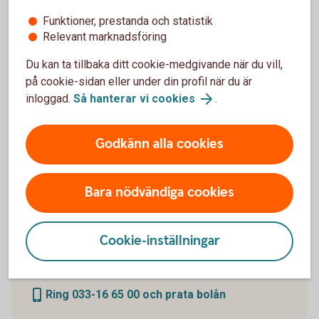
Exemplet bygger på månatliga
Funktioner, prestanda och statistik
aviseringar, uppläggningsavgift 900 kronor och
Relevant marknadsföring
digital avisering. Vid postala avier tillkommer en
kostnad på 45 kronor i aviavgift.
Du kan ta tillbaka ditt cookie-medgivande när du vill,
Valutakursförändringar kan komma att påverka
på cookie-sidan eller under din profil när du är
beloppen som du ska betala om du till exempel har
inloggad.
Så hanterar vi cookies
.
inkomst i annan valuta än lånet. Lånet förutsätter att
säkerhet lämnas i form av pant i bostad.
Godkänn alla cookies
Bara nödvändiga cookies
Prata bolån med oss
Cookie-inställningar
Har du frågor om bolån? Ring oss så hjälper vi dig!
Ring 033-16 65 00 och prata bolån