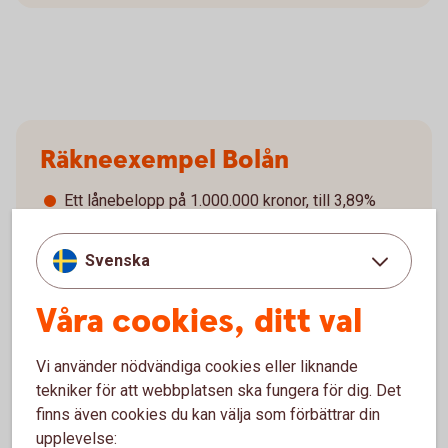
Räkneexempel Bolån
Ett lånebelopp på 1.000.000 kronor, till 3,89%
ränta (3 månader bunden, listränta senast ändrad
2026-05-29), med rak amortering och en
Svenska
återbetalningstid på 50 år ger en effektiv ränta på
3,97%.
Våra cookies, ditt val
Första månadsbetalningen inklusive amortering
är 4.908 kronor. Sista månadsbetalningen
inklusive amortering är 1.672 kronor.
Vi använder nödvändiga cookies eller liknande
Totalt belopp att betala om räntan är oförändrad
tekniker för att webbplatsen ska fungera för dig. Det
under lånets löptid är 1.975.021 kronor.
finns även cookies du kan välja som förbättrar din
Antalet avbetalningar är 600 stycken.
upplevelse: