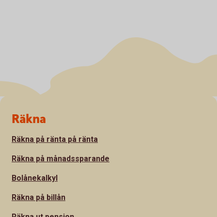
Sidfot
Räkna
Räkna på ränta på ränta
Räkna på månadssparande
Bolånekalkyl
Räkna på billån
Räkna ut pension