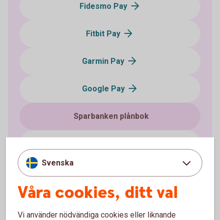
Fidesmo Pay
Fitbit Pay
Garmin Pay
Google Pay
Sparbanken plånbok
Samsung Pay
Svenska
Xiaomi Pay
Våra cookies, ditt val
Swatch Pay
Vi använder nödvändiga cookies eller liknande