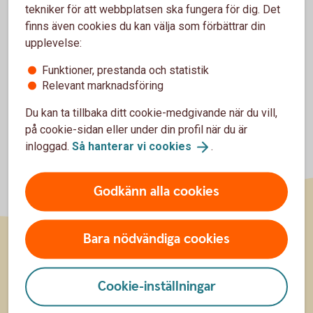
Tapster
tekniker för att webbplatsen ska fungera för dig. Det
finns även cookies du kan välja som förbättrar din
upplevelse:
Funktioner, prestanda och statistik
Relevant marknadsföring
Du kan ta tillbaka ditt cookie-medgivande när du vill,
på cookie-sidan eller under din profil när du är
inloggad.
Så hanterar vi
cookies
.
Godkänn alla cookies
Bara nödvändiga cookies
Sidfot
Räkna
Cookie-inställningar
Räkna på ränta på ränta