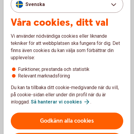
Svenska
Våra cookies, ditt val
Kontakta
Vi använder nödvändiga cookies eller liknande
Google
tekniker för att webbplatsen ska fungera för dig. Det
finns även cookies du kan välja som förbättrar din
upplevelse:
Funktioner, prestanda och statistik
Relevant marknadsföring
Vill du veta mer om Google
Du kan ta tillbaka ditt cookie-medgivande när du vill,
Pay?
på cookie-sidan eller under din profil när du är
inloggad.
Så hanterar vi
cookies
.
Om du har fler frågor eller funderingar om Google
Pay kan du vända dig till Google för mer information.
Godkänn alla cookies
Google Pay
(pay.google.com)