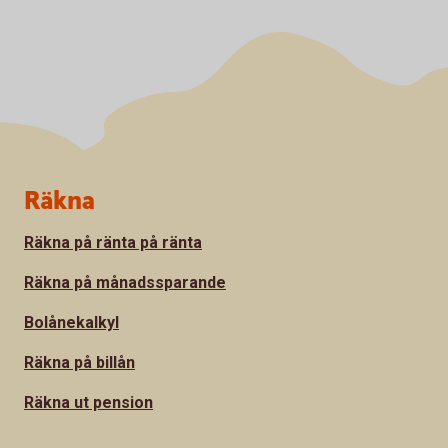
Sidfot
Räkna
Räkna på ränta på ränta
Räkna på månadssparande
Bolånekalkyl
Räkna på billån
Räkna ut pension