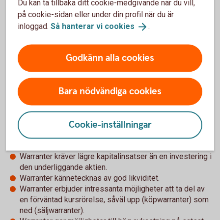
Du kan ta tillbaka ditt cookie-medgivande när du vill,
innebär att det inte utfärdas några fysiska värdepapper.
på cookie-sidan eller under din profil när du är
Det enda som behövs är en värdepapperstjänst eller en
inloggad.
Så hanterar vi
cookies
.
värdepappersdepå hos en bank för att kunna handla
warranter. Detta skall ses i motsats till t ex OM's
Godkänn alla cookies
standardiserade optioner som är avtal mellan OM och
kunden. Det går också bra att handla warranter till
investeringssparkonto - ISK och Kapitalspar Depå. Däremot
Bara nödvändiga cookies
går det inte att placera i individuellt pensionssparande IP-
depå.
Cookie-inställningar
Fördelar
Warranter kräver lägre kapitalinsatser än en investering i
den underliggande aktien.
Warranter kännetecknas av god likviditet.
Warranter erbjuder intressanta möjligheter att ta del av
en förväntad kursrörelse, såväl upp (köpwarranter) som
ned (säljwarranter).