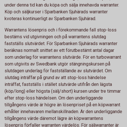
under denna tid kan du köpa och sälja innehavda warranter.
Köp och säljkurser i Sparbanken Sjuhärads warranter
kvoteras kontinuerligt av Sparbanken Sjuhärad.
Warrantens lösenpris och i förekommande fall stop-loss
bestäms vid utgivningen och på warrantens slutdag
fastställs slutvärdet. För Sparbanken Sjuhärads warranter
beräknas normalt snittet av ett förutbestämt antal dagar
som underlag för warrantens slutvärde. För en turbowarrant
som utgivits av Swedbank utgör stängningskursen på
slutdagen underlag för fastställande av slutvärdet. Om
slutdag inträffar på grund av att stop-loss händelse
inträffat, fastställs i stället slutvärde utifrån den lägsta
(köp/long) eller högsta (sälj/short) kursen under tre timmar
efter stop-loss händelsen. Om den underliggande
tillgångens värde är högre än lösenpriset på en köpwarrant
erhåller innehavaren mellanskillnaden. Är den underliggande
tillgångens värde däremot lägre än köpwarrantens
lösenpris förfaller warranten värdelös. För säljwarranter är