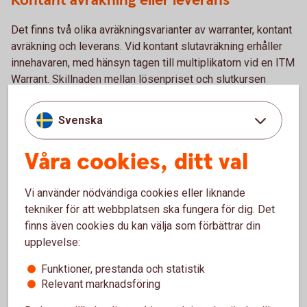
Kontant avräkning eller leverans
Det finns två olika avräkningsvarianter av warranter, kontant
avräkning och leverans. Vid kontant slutavräkning erhåller
innehavaren, med hänsyn tagen till multiplikatorn vid en ITM
Warrant. Skillnaden mellan lösenpriset och slutkursen
(realvärdet) kontant till sin värdepapperstjänst eller depå.
Vid fysisk leverans erhåller innehavaren det underliggande.
Svenska
Warranter emitterade av Sparbanken Sjuhärad har kontant
slutavräkning.
Våra cookies, ditt val
Avtal eller värdepapper
Vi använder nödvändiga cookies eller liknande
tekniker för att webbplatsen ska fungera för dig. Det
Warranter är värdepapper. Varje warrant beskrivs och
finns även cookies du kan välja som förbättrar din
definieras av slutliga villkor, som finns tillgängligt på
upplevelse:
warrant-hemsidan under Analysverktyget. Slutliga villkor
utgörs av ett grundprospekt som finns publicerat på
Funktioner, prestanda och statistik
www.swedbank.se. Sparbanken Sjuhärads warranter är
Relevant marknadsföring
registrerade på Euroclear Sweden (före detta VPC), vilket