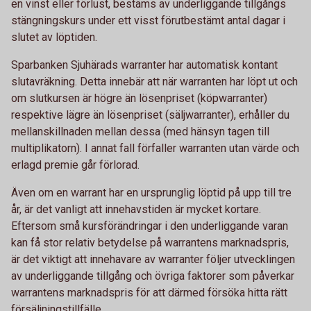
en vinst eller förlust, bestäms av underliggande tillgångs
stängningskurs under ett visst förutbestämt antal dagar i
slutet av löptiden.
Sparbanken Sjuhärads warranter har automatisk kontant
slutavräkning. Detta innebär att när warranten har löpt ut och
om slutkursen är högre än lösenpriset (köpwarranter)
respektive lägre än lösenpriset (säljwarranter), erhåller du
mellanskillnaden mellan dessa (med hänsyn tagen till
multiplikatorn). I annat fall förfaller warranten utan värde och
erlagd premie går förlorad.
Även om en warrant har en ursprunglig löptid på upp till tre
år, är det vanligt att innehavstiden är mycket kortare.
Eftersom små kursförändringar i den underliggande varan
kan få stor relativ betydelse på warrantens marknadspris,
är det viktigt att innehavare av warranter följer utvecklingen
av underliggande tillgång och övriga faktorer som påverkar
warrantens marknadspris för att därmed försöka hitta rätt
försäljningstillfälle.