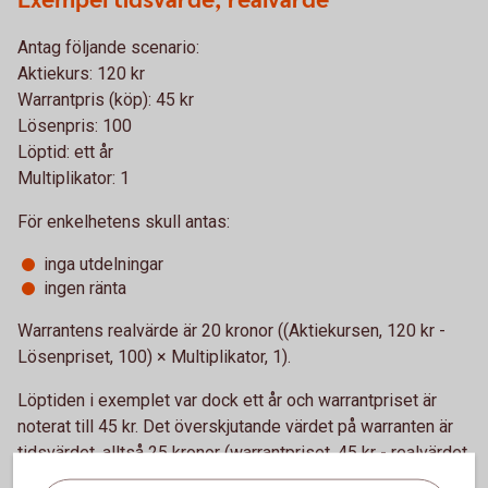
Exempel tidsvärde, realvärde
Antag följande scenario:
Aktiekurs: 120 kr
Warrantpris (köp): 45 kr
Lösenpris: 100
Löptid: ett år
Multiplikator: 1
För enkelhetens skull antas:
inga utdelningar
ingen ränta
Warrantens realvärde är 20 kronor ((Aktiekursen, 120 kr -
Lösenpriset, 100) × Multiplikator, 1).
Löptiden i exemplet var dock ett år och warrantpriset är
noterat till 45 kr. Det överskjutande värdet på warranten är
tidsvärdet, alltså 25 kronor (warrantpriset, 45 kr - realvärdet,
20 kr).