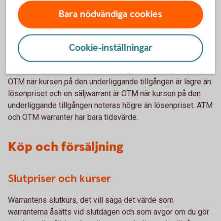
En säljwarrant är ITM när underliggandets kurs är lägre än
Bara nödvändiga cookies
lösenpriset. Det är bara warranter som är "in the money"
som har ett realvärde, alltså de warranter som har ett värde
på slutdagen.
Cookie-inställningar
En warrant är ATM när underliggandets kurs ligger på
samma nivå som lösenpriset. Slutligen är en köpwarrant
OTM när kursen på den underliggande tillgången är lägre än
lösenpriset och en säljwarrant är OTM när kursen på den
underliggande tillgången noteras högre än lösenpriset. ATM
och OTM warranter har bara tidsvärde.
Köp och försäljning
Slutpriser och kurser
Warrantens slutkurs, det vill säga det värde som
warranterna åsätts vid slutdagen och som avgör om du gör