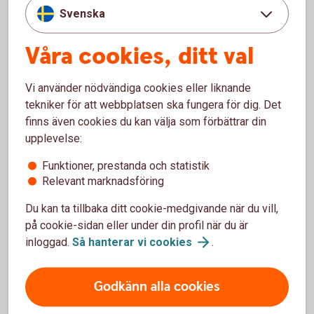
Svenska
Tidsvärdet representerar värdet en placerare vill betala för
den hävstångseffekt en warrant innebär. Förväntningar på
Våra cookies, ditt val
en framtida kursrörelse (volatilitet) är en annan viktig
komponent i tidsvärdet.
Vi använder nödvändiga cookies eller liknande
En warrant baserad på ett volatilt underliggande (ett
tekniker för att webbplatsen ska fungera för dig. Det
underliggande med hög kursrörlighet) har alltså ett högre
finns även cookies du kan välja som förbättrar din
tidsvärde än en warrant på ett underliggande med lägre
upplevelse:
kursrörlighet.
Funktioner, prestanda och statistik
Relevant marknadsföring
ITM, ATM, OTM
Du kan ta tillbaka ditt cookie-medgivande när du vill,
Begrepp som "in the money" (ITM), "at the money" (ATM)
på cookie-sidan eller under din profil när du är
och "out of the money" (OTM) används ofta för att beskriva
inloggad.
Så hanterar vi
cookies
.
hur en warrants lösenpris förhåller sig till aktuellt aktiepris.
En köpwarrant är ITM när underliggandet (till exempel
Godkänn alla cookies
aktiekursen) överstiger lösenpriset.