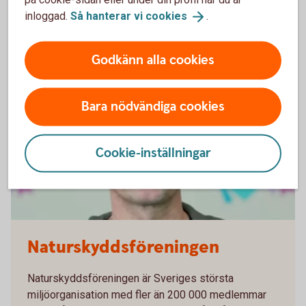
inloggad.
Så hanterar vi
cookies
.
Se filmen med Majblomman
(youtube.com)
Godkänn alla cookies
Bara nödvändiga cookies
Cookie-inställningar
Naturskyddsföreningen
Naturskyddsföreningen är Sveriges största
miljöorganisation med fler än 200 000 medlemmar