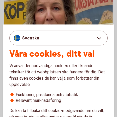
Svenska
Våra cookies, ditt val
Majblomman
Vi använder nödvändiga cookies eller liknande
Majblomman är en ideell barnrättsorganisation som
tekniker för att webbplatsen ska fungera för dig. Det
arbetar för att motverka barnfattigdomen i Sverige.
finns även cookies du kan välja som förbättrar din
Genom att dela ut ekonomiskt stöd, påverka beslut
upplevelse:
och finansiera forskning ger vi barn i Sverige det de
har rätt till. Pengarna som Majblomman får från
Funktioner, prestanda och statistik
spararna i Swedbank Humanfond går bland annat till
Relevant marknadsföring
skor, jackor och möjligheten till fritidsaktiviteter som
Du kan ta tillbaka ditt cookie-medgivande när du vill,
att spela fotboll eller lära sig spela instrument.
på cookie-sidan eller under din profil när du är