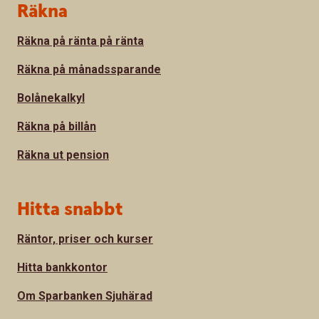
Sidfot
Räkna
Räkna på ränta på ränta
Räkna på månadssparande
Bolånekalkyl
Räkna på billån
Räkna ut pension
Hitta snabbt
Räntor, priser och kurser
Hitta bankkontor
Om Sparbanken Sjuhärad