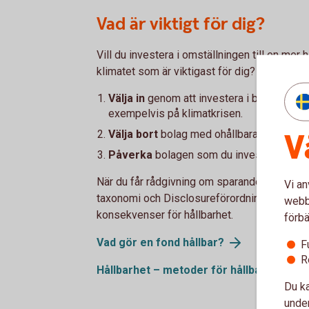
Vad är viktigt för dig?
Vill du investera i omställningen till en mer h
klimatet som är viktigast för dig? Fonder ka
Välja in
genom att investera i bolag som akt
exempelvis på klimatkrisen.
V
Välja bort
bolag med ohållbara verksamhet
Påverka
bolagen som du investerat i att s
När du får rådgivning om sparande hos oss s
Vi an
taxonomi och Disclosureförordningen, SFDR.
webbp
konsekvenser för hållbarhet.
förbä
Vad gör en fond
hållbar?
F
R
Hållbarhet – metoder för hållbara fonde
Du ka
under