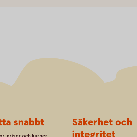
tta snabbt
Säkerhet och
integritet
or, priser och kurser