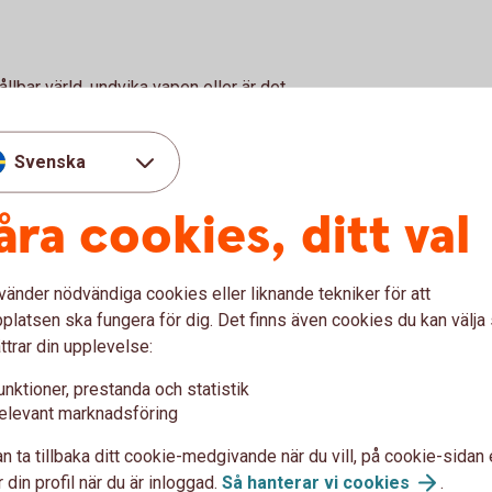
ållbar värld, undvika vapen eller är det
n kombinera nedan 3 strategier på olika sätt:
ivt arbetar för att hitta hållbara lösningar,
Svenska
åra cookies, ditt val
er, så som bolag inom kol- och oljeindustrin.
tälla om till en mer hållbar verksamhet.
å styrs vad som gör en fond hållbar av EU:s
vänder nödvändiga cookies eller liknande tekniker för att
 En fond kan även undvika negativa
latsen ska fungera för dig. Det finns även cookies du kan välj
ttrar din upplevelse:
unktioner, prestanda och statistik
elevant marknadsföring
r
(swedbank-aktiellt.se)
n ta tillbaka ditt cookie-medgivande när du vill, på cookie-sidan 
 din profil när du är inloggad.
Så hanterar vi
cookies
.