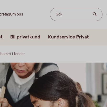
öretag
Om oss
Sök
et
Bli privatkund
Kundservice Privat
lbarhet i fonder