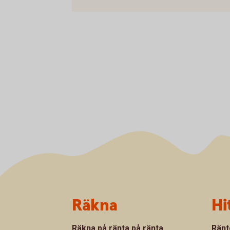
Sidfot
Räkna
Hi
Räkna på ränta på ränta
Ränt