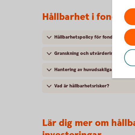
Hållbarhet i fonder 
Hållbarhetspolicy för fondutbudet
Granskning och utvärdering av vårt 
Hantering av huvudsakliga negativa 
Vad är hållbarhetsrisker?
Lär dig mer om hållb