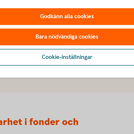
– mer information
Godkänn alla cookies
Bara nödvändiga cookies
fondutbud i rådgivningen
Cookie-inställningar
konsekvenser för hållbarhetsfaktorer
arhet i fonder och