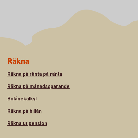
Sidfot
Räkna
Räkna på ränta på ränta
Räkna på månadssparande
Bolånekalkyl
Räkna på billån
Räkna ut pension