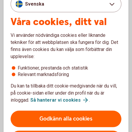
Svenska
Det handlar bland annat om styrelsens ansvar
och sammansättning, ledning och företagskultur,
Våra cookies, ditt val
ersättning till ledning och anställda.
Andra delar är riskhantering, efterlevnad och
Vi använder nödvändiga cookies eller liknande
transparens av skatteregler, samt bekämpning av
tekniker för att webbplatsen ska fungera för dig. Det
korruption och mutor.
finns även cookies du kan välja som förbättrar din
upplevelse:
Funktioner, prestanda och statistik
Relevant marknadsföring
Så jobbar vi med ESG
Du kan ta tillbaka ditt cookie-medgivande när du vill,
på cookie-sidan eller under din profil när du är
inloggad.
Så hanterar vi
cookies
.
Miljö (E)
Vid en analys av hur ett bolags verksamhet
Godkänn alla cookies
påverkar miljön så tittar man på flera aspekter. Vi
har ett stort ansvar när det gäller att hjälpa dig