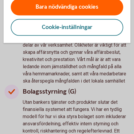
flytta dina pengar till mer hållbara alternativ, samt
Bara nödvändiga cookies
högt ställda klimatmål utifrån investeringar och
utlåning.
Social hållbarhet (S)
Cookie-inställningar
För oss är jämställdhet och mångfald självklara
delar av vår verksamhet. Olikheter är viktigt för att
skapa affärsnytta och gynnar våra affärsbeslut,
kreativitet och prestation. Vårt mål är är att vara
ledande inom jämställdhet och mångfald på alla
våra hemmamarknader, samt att våra medarbetare
ska återspegla mångfalden i det lokala samhället
Bolagsstyrning (G)
Utan bankers tjänster och produkter slutar det
finansiella systemet att fungera. Vi har en tydlig
modell för hur vi ska styra bolaget som inkluderar
ansvarsfördelning, effektiv intern styrning och
kontroll, riskhantering och regelefterlevnad. Ett