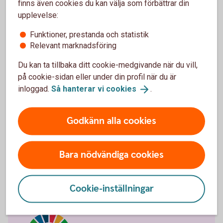
finns även cookies du kan välja som förbättrar din
upplevelse:
Funktioner, prestanda och statistik
Relevant marknadsföring
New Energy – om du:
Du kan ta tillbaka ditt cookie-medgivande när du vill,
på cookie-sidan eller under din profil när du är
Vill spara i innovativa och teknikfokuserade
inloggad.
Så hanterar vi
cookies
.
bolag i energisektorn
Vill investera i ett långsiktigt tema med
Godkänn alla cookies
hållbarhetsfokus
Tänker spara i mer än fem år
Bara nödvändiga cookies
Spara i New
Energy
Cookie-inställningar