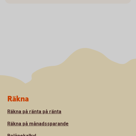
Sidfot
Räkna
Räkna på ränta på ränta
Räkna på månadssparande
Bolånekalkyl