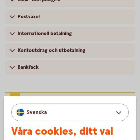
Postväxel
Internationell betalning
Kontoutdrag och utbetalning
Bankfack
För att se detta innehåll behöver du först
godkänna cookies för Funktioner, prestanda
Svenska
och statistik.
Inställningar för cookies
Våra cookies, ditt val