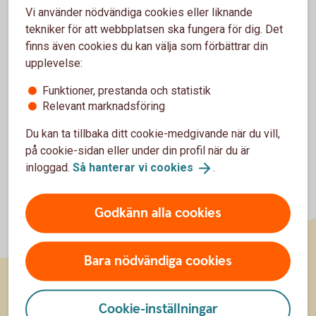
Vi använder nödvändiga cookies eller liknande
tekniker för att webbplatsen ska fungera för dig. Det
finns även cookies du kan välja som förbättrar din
*Lokala avvikelser kan förekomma. Banken förbehåller sig
upplevelse:
rätten att ändra priserna.
Funktioner, prestanda och statistik
Relevant marknadsföring
Du kan ta tillbaka ditt cookie-medgivande när du vill,
på cookie-sidan eller under din profil när du är
inloggad.
Så hanterar vi
cookies
.
Godkänn alla cookies
Bara nödvändiga cookies
Sidfot
Cookie-inställningar
Räkna