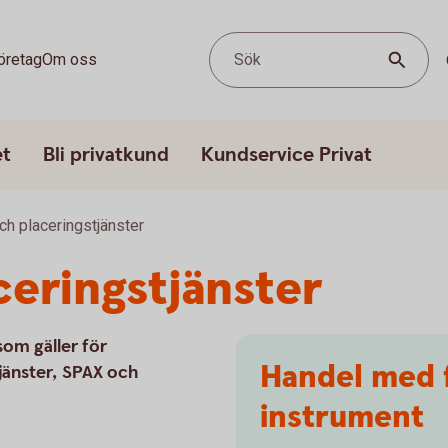
öretag
Om oss
Sök
et
Bli privatkund
Kundservice Privat
ch placeringstjänster
ceringstjänster
 som gäller för
Handel med f
jänster, SPAX och
instrument