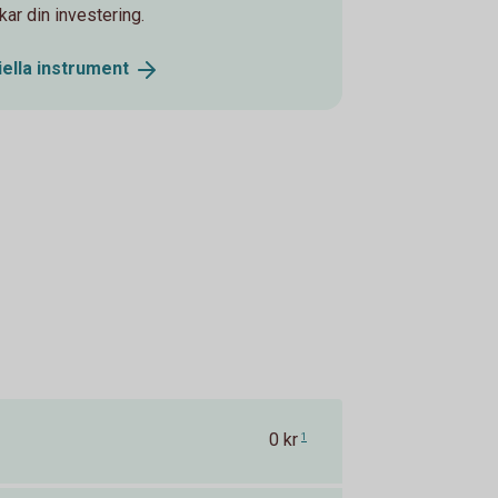
ar din investering.
iella
instrument
0 kr
1