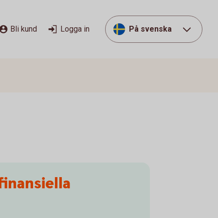
Bli kund
Logga in
På svenska
inansiella