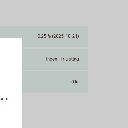
0,25 % (2025-10-21)
Ingen - fria uttag
0 kr
a som