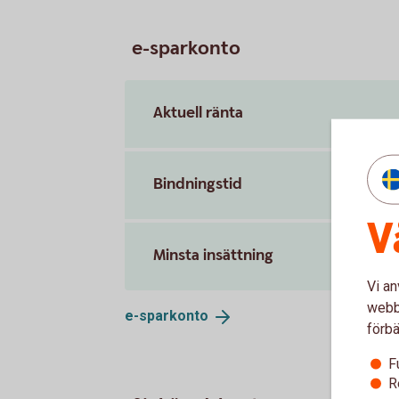
e-sparkonto
Aktuell ränta
Bindningstid
V
Minsta insättning
Vi an
webbp
e-
sparkonto
förbä
F
R