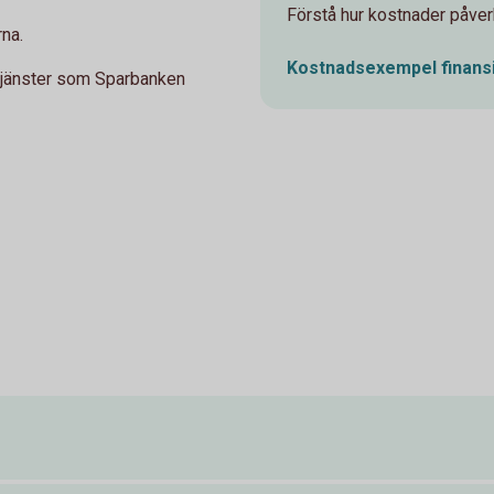
Förstå hur kostnader påverk
rna.
Kostnadsexempel finans
stjänster som Sparbanken