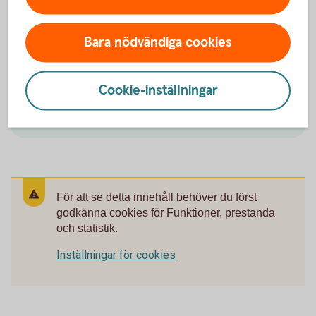
Bara nödvändiga cookies
BankID support
Frågor om BankID? BankID support hjälper dig alla
Cookie-inställningar
dagar 07-23 med undantag för storhelger. Ring
010-494 91 88
För att se detta innehåll behöver du först
godkänna cookies för Funktioner, prestanda
och statistik.
Inställningar för cookies