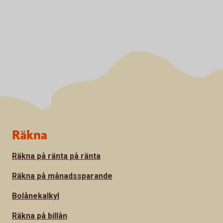
Sidfot
Räkna
Räkna på ränta på ränta
Räkna på månadssparande
Bolånekalkyl
Räkna på billån