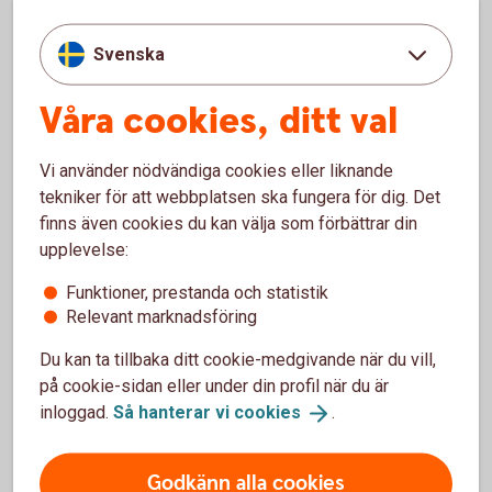
Du som inte har ett Mobilt BankID och vill fortsätta få din
post hem i brevlådan kan ringa oss på
Svenska
telefon 033-16 65 00. Öppet vardagar 7-19 samt helger 12-
15.
Våra cookies, ditt val
Vi använder nödvändiga cookies eller liknande
tekniker för att webbplatsen ska fungera för dig. Det
Kontakta oss
finns även cookies du kan välja som förbättrar din
upplevelse:
Digital Support
Funktioner, prestanda och statistik
Relevant marknadsföring
Vi finns här för dig. Du når vår digitala support på
Du kan ta tillbaka ditt cookie-medgivande när du vill,
0771-97 75 12
. Öppet måndag-fredag 08.00-
på cookie-sidan eller under din profil när du är
20.00, lördag-söndag 08.00-18.00 (stängt
inloggad.
Så hanterar vi
cookies
.
storhelger).
Godkänn alla cookies