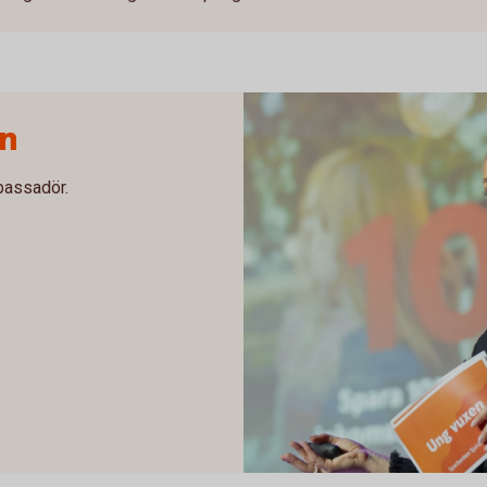
on
bassadör.