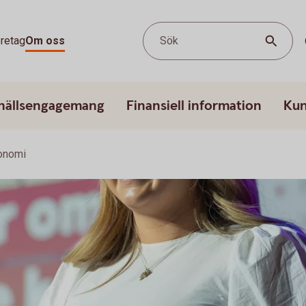
retag
Om oss
Sök
hällsengagemang
Finansiell information
Kun
onomi