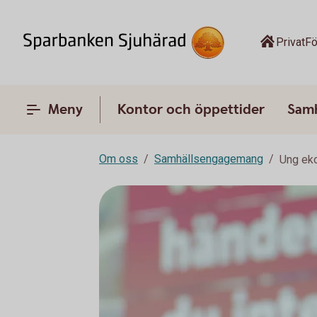
Privat
Fö
Meny
Kontor och öppettider
Sam
Om oss
Samhällsengagemang
Ung ek