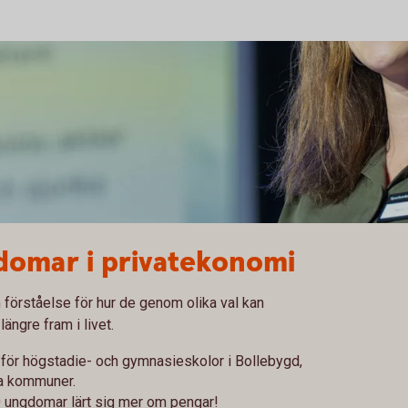
gdomar i privatekonomi
förståelse för hur de genom olika val kan
ängre fram i livet.
 för högstadie- och gymnasieskolor i Bollebygd,
ga kommuner.
0 ungdomar lärt sig mer om pengar!