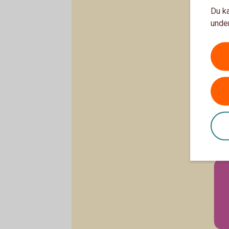
Du ka
under