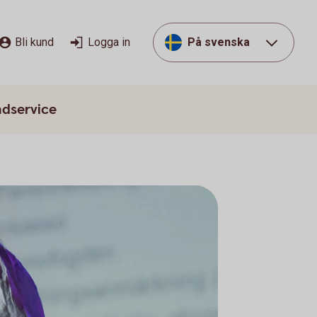
Bli kund
Logga in
På svenska
dservice