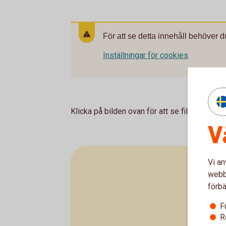
För att se detta innehåll behöver d
Inställningar för cookies
Klicka på bilden ovan för att se filmen om 
V
Vi an
webbp
förbä
F
R