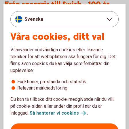
Från spargris till Swish - 100 år
med Lyckoslanten
Svenska
Välkommen att besöka jubileumsutställningen som handlar
Våra cookies, ditt val
om barn och pengar. Den öppnar 21 februari och kan ses på
plats eller digitalt.
Vi använder nödvändiga cookies eller liknande
Tumba
bruksmuseum
tekniker för att webbplatsen ska fungera för dig. Det
finns även cookies du kan välja som förbättrar din
upplevelse:
Funktioner, prestanda och statistik
Relevant marknadsföring
Du kan ta tillbaka ditt cookie-medgivande när du vill,
på cookie-sidan eller under din profil när du är
inloggad.
Så hanterar vi
cookies
.