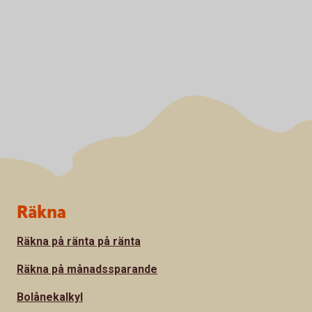
Sidfot
Räkna
Räkna på ränta på ränta
Räkna på månadssparande
Bolånekalkyl