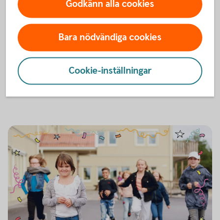
Godkänn alla cookies
Spara och Slösa
Musikal med Spara & Slösa
Bara nödvändiga cookies
En fartfylld och rolig föreställning som vill väcka barns
intresse för pengar och sparande. Passar barn från fem år
och uppåt.
Cookie-inställningar
Musikalens turnéplan under
året