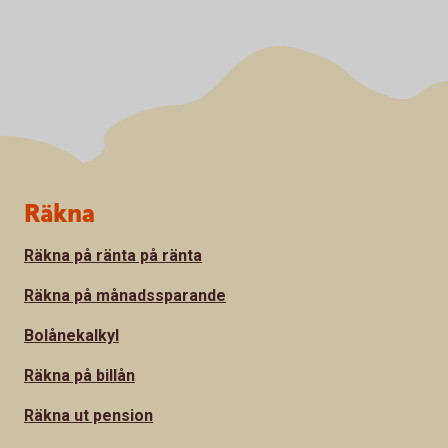
Sidfot
Räkna
Räkna på ränta på ränta
Räkna på månadssparande
Bolånekalkyl
Räkna på billån
Räkna ut pension