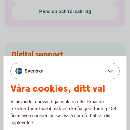
Pension och försäkring
Digital support
Vi har samlat vanliga frågor och svar för våra digitala
Svenska
kanaler. Du kan också ringa oss för att få hjälp med
digitala ärenden.
Våra cookies, ditt val
Digital
support
Vi använder nödvändiga cookies eller liknande
tekniker för att webbplatsen ska fungera för dig. Det
finns även cookies du kan välja som förbättrar din
upplevelse: