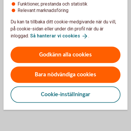
Är du privatkund?
Funktioner, prestanda och statistik
Relevant marknadsföring
Här guidar vi dig.
Du kan ta tillbaka ditt cookie-medgivande när du vill,
på cookie-sidan eller under din profil när du är
Kundservice för
privatpersoner
inloggad.
Så hanterar vi
cookies
.
Godkänn alla cookies
För att se detta innehåll behöver du först
godkänna cookies för Funktioner, prestanda
Bara nödvändiga cookies
och statistik.
Inställningar för cookies
Cookie-inställningar