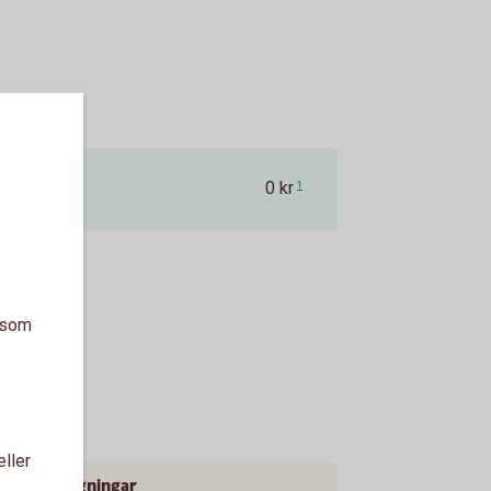
0 kr
1
a som
eller
mande dragningar