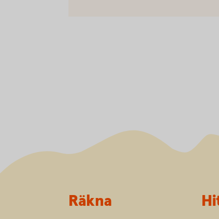
Sidfot
Räkna
Hi