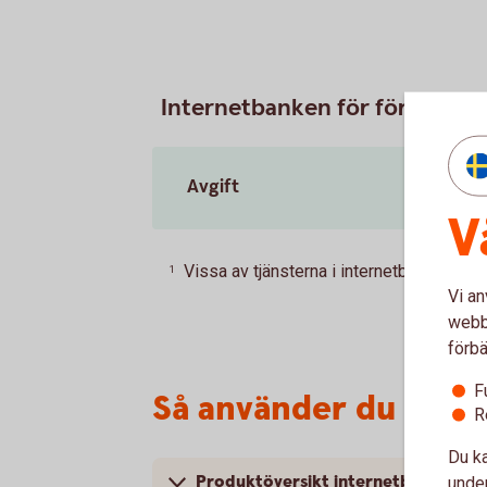
Internetbanken för företag
Avgift
V
Vissa av tjänsterna i internetbanken är p
1
Vi an
webbp
förbä
F
Så använder du inte
R
Du ka
Produktöversikt internetbanken för
under