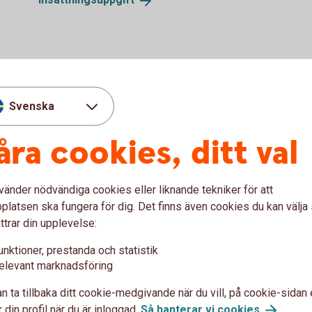
Svenska
åra cookies, ditt val
rissatta. Tjänster med årsavgift kan du välja bort.
Tillbaka
vänder nödvändiga cookies eller liknande tekniker för att
latsen ska fungera för dig. Det finns även cookies du kan välj
ttrar din upplevelse:
unktioner, prestanda och statistik
rnetbanken för företag
elevant marknadsföring
n ta tillbaka ditt cookie-medgivande när du vill, på cookie-sidan 
 företag
Låneöversikt och kom
 din profil när du är inloggad.
Så hanterar vi
cookies
.