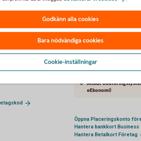
Hitta IBAN och BIC
Godkänn alla cookies
Signeringshistorik på fi
Bara nödvändiga cookies
Återrapportering och a
Cookie-inställningar
swishbetalning
Byt namn på konto
Anslut bokföringssystem
eEkonomi)
retagskod
Öppna Placeringskonto
för
Hantera bankkort
Business
Hantera Betalkort
Företag