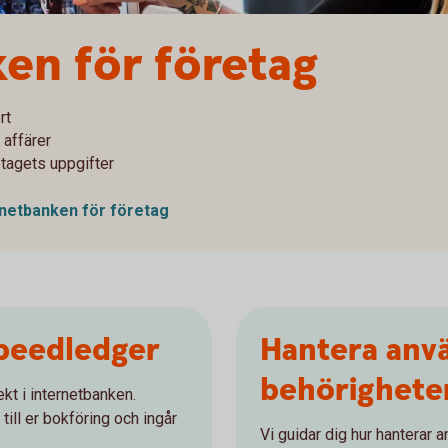
en för företag
rt
 affärer
etagets uppgifter
rnetbanken för företag
peedledger
Hantera anv
behörighete
ekt i internetbanken.
till er bokföring och ingår
Vi guidar dig hur hanterar 