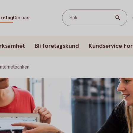
öretag
Om oss
Sök
erksamhet
Bli företagskund
Kundservice För
Internetbanken