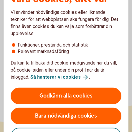
Vi använder nödvändiga cookies eller liknande
För att se detta innehåll behöver du först
tekniker för att webbplatsen ska fungera för dig. Det
godkänna cookies för Funktioner, prestanda
finns även cookies du kan välja som förbättrar din
och statistik.
upplevelse:
Inställningar för cookies
Funktioner, prestanda och statistik
Relevant marknadsföring
Du kan ta tillbaka ditt cookie-medgivande när du vill,
på cookie-sidan eller under din profil när du är
inloggad.
Så hanterar vi
cookies
.
Godkänn alla cookies
Bara nödvändiga cookies