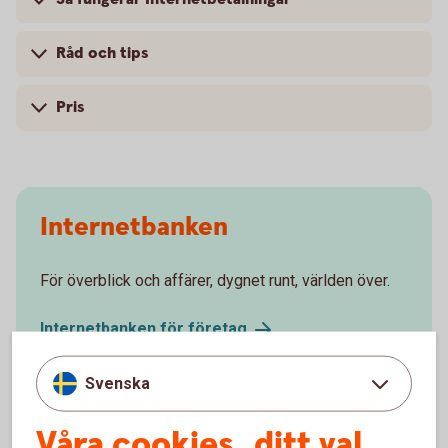
Råd och tips
Pris
Internetbanken
För överblick och affärer, dygnet runt, världen över.
Internetbanken för
företag
Frågor och svar - internetbanken
företag
Svenska
Våra cookies, ditt val