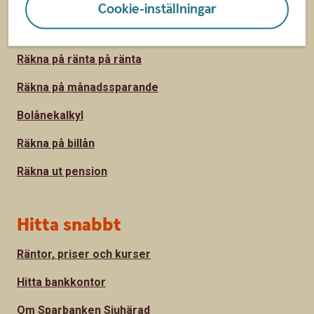
Cookie-inställningar
Sidfot
Räkna
Räkna på ränta på ränta
Räkna på månadssparande
Bolånekalkyl
Räkna på billån
Räkna ut pension
Hitta snabbt
Räntor, priser och kurser
Hitta bankkontor
Om Sparbanken Sjuhärad