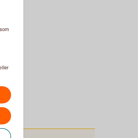
a som
eller