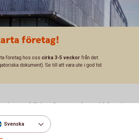
starta företag!
arta företag hos oss
cirka 3-5 veckor
från det
atoriska dokument). Se till att vara ute i god tid
örening, samfällighet eller annan ekonomisk förening.
bereda följande dokument.
Svenska