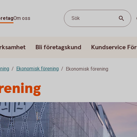
öretag
Om oss
Sök
erksamhet
Bli företagskund
Kundservice För
ening
Ekonomisk förening
Ekonomisk förening
rening