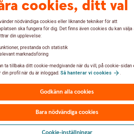
åra cookies, ditt val
vänder nödvändiga cookies eller liknande tekniker för att
latsen ska fungera för dig. Det finns även cookies du kan välj
ttrar din upplevelse:
kas till oss.
unktioner, prestanda och statistik
elevant marknadsföring
.se
n ta tillbaka ditt cookie-medgivande när du vill, på cookie-sidan 
 din profil när du är inloggad.
Så hanterar vi cookies
.
 sina kunders finansiella behov och
Godkänn alla cookies
 och tillfredsställande lösningar. Vi vill
nformation.
Bara nödvändiga cookies
Cookie-inställningar
u först godkänna cookies för Funktioner, prestanda och statistik.