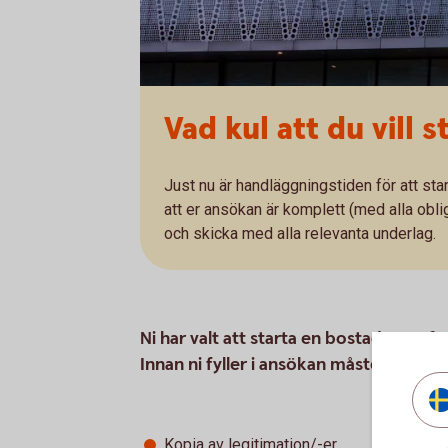
Vad kul att du vill 
Just nu är handläggningstiden för att st
att er ansökan är komplett (med alla oblig
och skicka med alla relevanta underlag.
Ni har valt att starta en bostadsrättsf
Innan ni fyller i ansökan måste ni för
Kopia av legitimation/-er