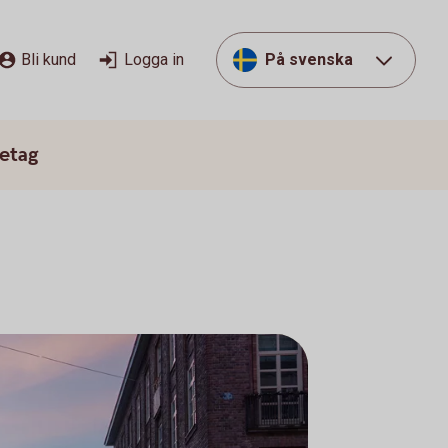
Bli kund
Logga in
På svenska
etag