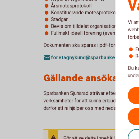
V
Årsmötesprotokoll
Konstituerande mötesprotokoll
Stadgar
Vi an
Bevis om tilldelat organisationsnummer
webbp
Fullmakt ideell förening (eventuellt)
förbä
Dokumenten ska sparas i pdf-format och skic
F
R
foretagnykund@sparbankensjuharad
Du ka
Gällande ansökan
under
Sparbanken Sjuhärad strävar efter att förstå
verksamheter för att kunna erbjuda långsiktiga
därför att ni hjälper oss med nedanstående i
För att se detta innehåll behöver d