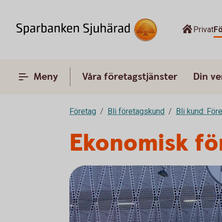
Privat
F
Meny
Våra företagstjänster
Din v
Företag
Bli företagskund
Bli kund: För
Ekonomisk fö