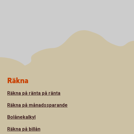
Sidfot
Räkna
Räkna på ränta på ränta
Räkna på månadssparande
Bolånekalkyl
Räkna på billån