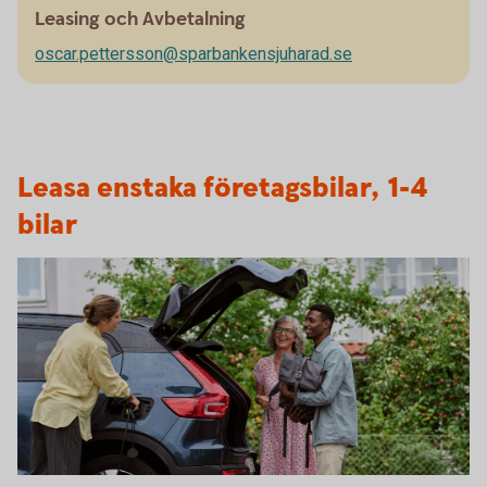
Leasing och Avbetalning
oscar.pettersson@sparbankensjuharad.se
Leasa enstaka företagsbilar, 1-4
bilar