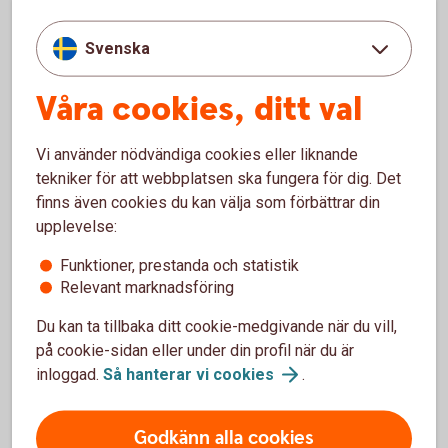
Leasing & Avbetalning
105 34 Stockholm
Svenska
Våra cookies, ditt val
Vi använder nödvändiga cookies eller liknande
Skaffa e-faktura
tekniker för att webbplatsen ska fungera för dig. Det
finns även cookies du kan välja som förbättrar din
Önskar du e-faktura i fortsättningen, anmäler du det i
upplevelse:
din internetbank. Logga in och sök fram ”Swedbank
Finans”.
Funktioner, prestanda och statistik
Relevant marknadsföring
Enkelt
Klimatsmart
Du kan ta tillbaka ditt cookie-medgivande när du vill,
0 kr i aviavgift
på cookie-sidan eller under din profil när du är
inloggad.
Så hanterar vi
cookies
.
105 34 Stockholm
Godkänn alla cookies