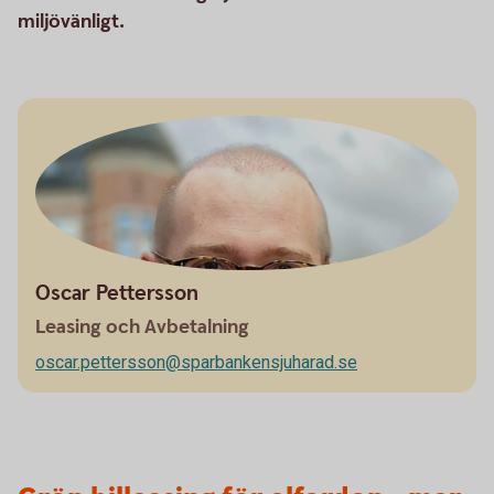
miljövänligt.
Oscar Pettersson
Leasing och Avbetalning
oscar.pettersson@sparbankensjuharad.se