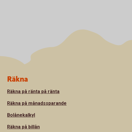
Sidfot
Räkna
Räkna på ränta på ränta
Räkna på månadssparande
Bolånekalkyl
Räkna på billån