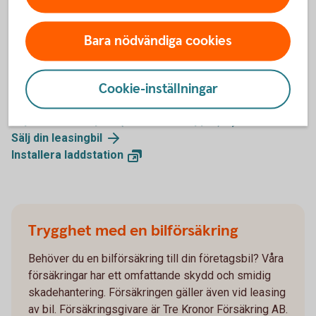
Bara nödvändiga cookies
Tips företagsbilar och elbilar
Leasa enstaka bilar (vanlig
billeasing)
Cookie-inställningar
Ramavtal billeasing (5 bilar och
uppåt)
Bilpark via Autoplan (10 bilar och
uppåt)
Sälj din
leasingbil
Installera
laddstation
Trygghet med en bilförsäkring
Behöver du en bilförsäkring till din företagsbil? Våra
försäkringar har ett omfattande skydd och smidig
skadehantering. Försäkringen gäller även vid leasing
av bil. Försäkringsgivare är Tre Kronor Försäkring AB.