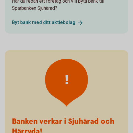
Har du redan ett företag och vill byta bank till
Sparbanken Sjuhärad?
Byt bank med ditt
aktiebolag
!
Banken verkar i Sjuhärad och
Härryda!