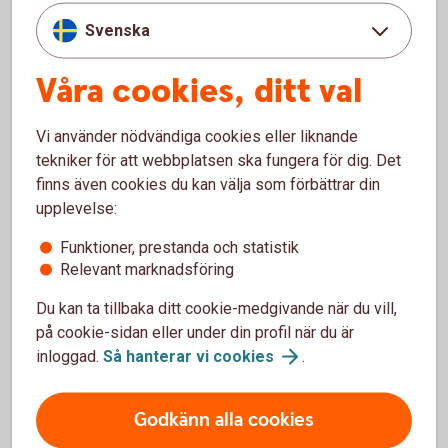
Företagspaketet
Svenska
Vårt paket innehåller de mest grundläggande
banktjänsterna för dig som är entreprenör.
Våra cookies, ditt val
Företagspaketet
Vi använder nödvändiga cookies eller liknande
tekniker för att webbplatsen ska fungera för dig. Det
finns även cookies du kan välja som förbättrar din
upplevelse:
Pris
Funktioner, prestanda och statistik
Relevant marknadsföring
Du kan ta tillbaka ditt cookie-medgivande när du vill,
på cookie-sidan eller under din profil när du är
Fler tjänster
inloggad.
Så hanterar vi
cookies
.
Vi erbjuder även skräddarsydda lösningar och ännu
Godkänn alla cookies
fler tjänster beroende på vad du och ditt företag