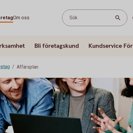
öretag
Om oss
Sök
erksamhet
Bli företagskund
Kundservice För
retag
Affärsplan