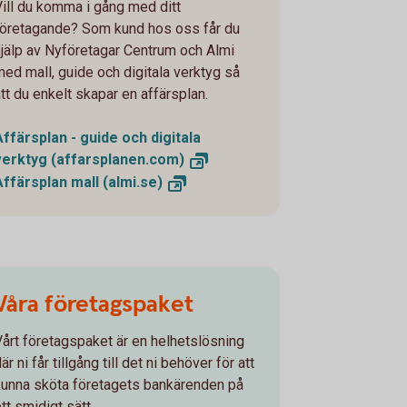
Vill du komma i gång med ditt
företagande? Som kund hos oss får du
hjälp av Nyföretagar Centrum och Almi
med mall, guide och digitala verktyg så
att du enkelt skapar en affärsplan.
Affärsplan - guide och digitala
verktyg
(affarsplanen.com)
Affärsplan mall
(almi.se)
Våra företagspaket
Vårt företagspaket är en helhetslösning
är ni får tillgång till det ni behöver för att
kunna sköta företagets bankärenden på
tt smidigt sätt.