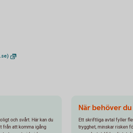
.se)
När behöver du h
oligt och svårt. Här kan du
Ett skriftliga avtal fyller f
llt från att komma igång
trygghet, minskar risken f