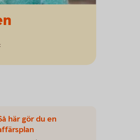
en
t
Så här gör du en
affärsplan