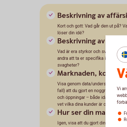
Beskrivning av affärs
Kort och gott: Vad går den ut på? Va
löser din idé?
Beskrivning av dig/
Vad är era styrkor och svagheter? V
andra att ta er specifika idé i mål?
svagheter?
V
Marknaden, konkurr
Visa genom data/undersökningar/bet
Vi an
fall) att du gjort en noggrann analy
webbp
och öppningar – både idag och i m
förbä
vet vilka dina kunder är och var de 
Hur ser din marknads
F
R
Igen, visa att du gjort din hemläxa