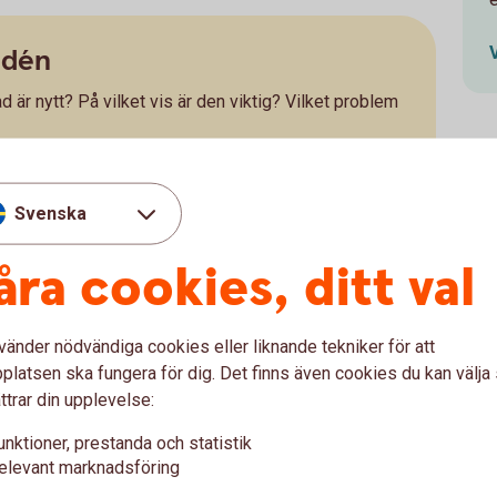
idén
d är nytt? På vilket vis är den viktig? Vilket problem
teamet/organisationen
ad ger er en usp (unik konkurrensfördel) relativt
Svenska
 Behöver ni komplettera ert team för eventuella
åra cookies, ditt val
enterna och kunderna
eendeanalys (eller vad som är rimligt för just ditt
vänder nödvändiga cookies eller liknande tekniker för att
s av marknaden och förstår var det finns möjligheter
latsen ska fungera för dig. Det finns även cookies du kan välj
orgon. Visa på samma sätt – genom analys – att du
ttrar din upplevelse:
största hoten och konkurrenterna finns.
föringsplan ut?
unktioner, prestanda och statistik
elevant marknadsföring
 avseende dina framtida kunder och att du vet hur du