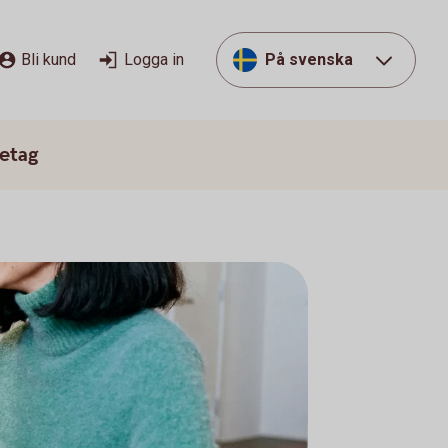
Bli kund
Logga in
På svenska
etag