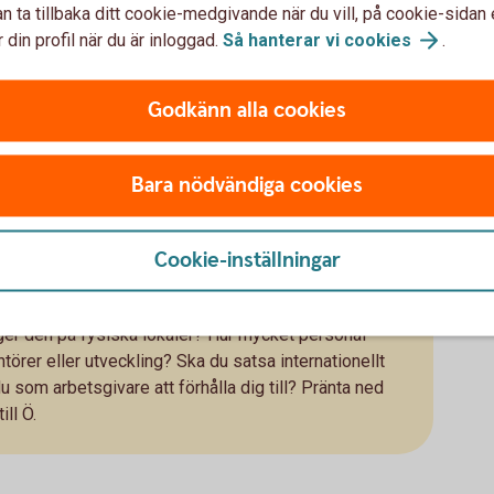
n ta tillbaka ditt cookie-medgivande när du vill, på cookie-sidan 
 din profil när du är inloggad.
Så hanterar vi
cookies
.
mer trovärdig ditt bakgrundsarbete är, desto mer
Godkänn alla cookies
prissättning behöver du för att nå dina mål och vad är
ktigt att planera för att kunna ta ut lön eller sätta
ivat. Går siffrorna ihop?
Bara nödvändiga cookies
mål
handla om när ska ni ha nått viss omsättning, ett visst
Cookie-inställningar
 det som är relevant för just din idé.
öras?
ygger den på fysiska lokaler? Hur mycket personal
örer eller utveckling? Ska du satsa internationellt
du som arbetsgivare att förhålla dig till? Pränta ned
ill Ö.