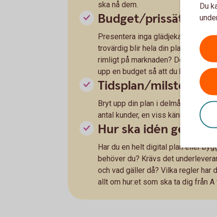
ska nå dem.
Du ka
Budget/prissättning
under
Presentera inga glädjekalkyler. Ju 
trovärdig blir hela din plan. Vilken 
rimligt på marknaden? Det är också vi
upp en budget så att du klarar dig pr
Tidsplan/milstolpar/
Bryt upp din plan i delmål. Det kan 
antal kunder, en viss kännedom eller
Hur ska idén genomf
Har du en helt digital plan eller b
behöver du? Krävs det underleverant
och vad gäller då? Vilka regler har 
allt om hur:et som ska ta dig från A t