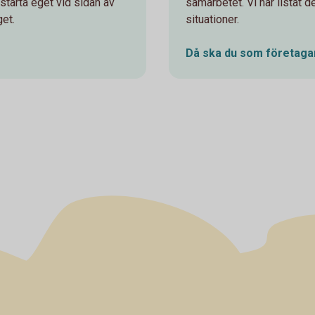
t starta eget vid sidan av
samarbetet. Vi har listat de
get.
situationer.
Då ska du som företagar