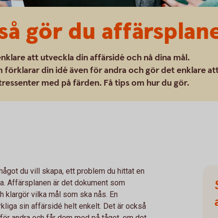
 så gör du affärsplan
enklare att utveckla din affärsidé och nå dina mål.
förklarar din idé även för andra och gör det enklare at
tressenter med på färden. Få tips om hur du gör.
något du vill skapa, ett problem du hittat en
ttra. Affärsplanen är det dokument som
ch klargör vilka mål som ska nås. En
rkliga sin affärsidé helt enkelt. Det är också
 för andra och får dem med på tåget, om det