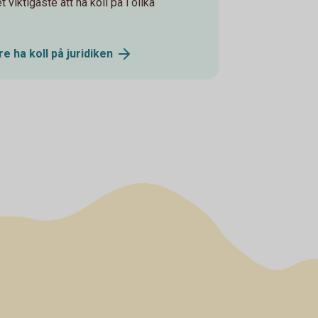
t viktigaste att ha koll på i olika
e ha koll på
juridiken