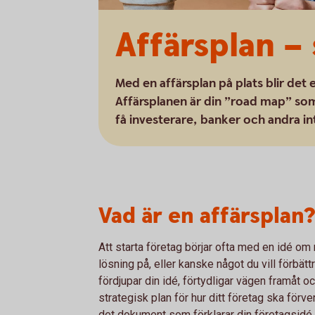
Affärsplan –
Med en affärsplan på plats blir det 
Affärsplanen är din ”road map” som 
få investerare, banker och andra in
Vad är en affärsplan?
Att starta företag börjar ofta med en idé om 
lösning på, eller kanske något du vill förbä
fördjupar din idé, förtydligar vägen framåt o
strategisk plan för hur ditt företag ska förve
det dokument som förklarar din företagsidé