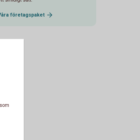
Våra
företagspaket
a som