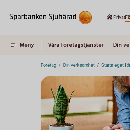
Privat
F
Meny
Våra företagstjänster
Din v
Företag
Din verksamhet
Starta eget fö