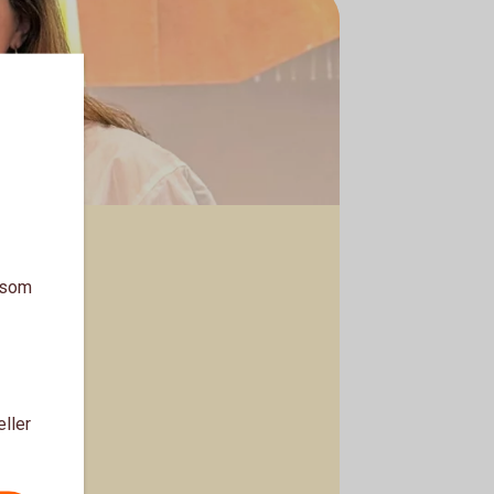
a som
eller