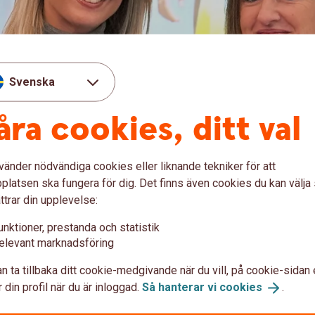
Svenska
åra cookies, ditt val
eningar och nätverk
vänder nödvändiga cookies eller liknande tekniker för att
latsen ska fungera för dig. Det finns även cookies du kan välj
r föreningar och nätverk. Vi besöker er gärna!
ttrar din upplevelse:
nken?
unktioner, prestanda och statistik
akta någon av oss så berättar vi mer.
elevant marknadsföring
n ta tillbaka ditt cookie-medgivande när du vill, på cookie-sidan 
 din profil när du är inloggad.
Så hanterar vi
cookies
.