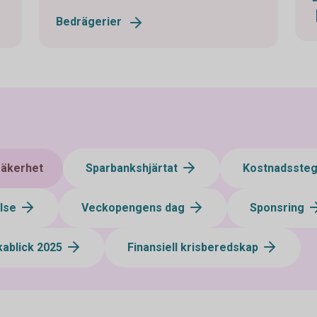
Bedrägerier
 säkerhet
Sparbankshjärtat
Kostnadsste
else
Veckopengens dag
Sponsring
kablick 2025
Finansiell krisberedskap