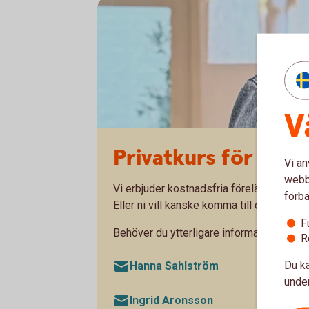
V
Privatkurs för för
Vi an
webbp
Vi erbjuder kostnadsfria föreläsningar fö
förbä
Eller ni vill kanske komma till oss på ba
F
Behöver du ytterligare information? Kont
R
Du ka
Hanna Sahlström
under
Ingrid Aronsson