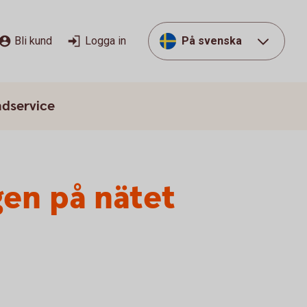
Bli kund
Logga in
På svenska
dservice
gen på nätet