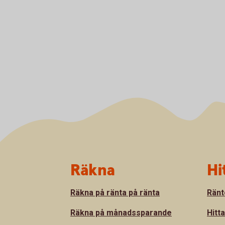
Sidfot
Räkna
Hi
Räkna på ränta på ränta
Ränt
Räkna på månadssparande
Hitt