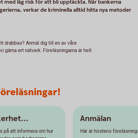
t med låg risk för att bli upptäckta. När bankerna
erierna, verkar de kriminella alltid hitta nya metoder
att drabbas? Anmäl dig till en av våra
i gärna ert nätverk. Föreläsningarna är helt
föreläsningar!
kerhet...
Anmälan
s på att informera om hur
Här är höstens föreläsning