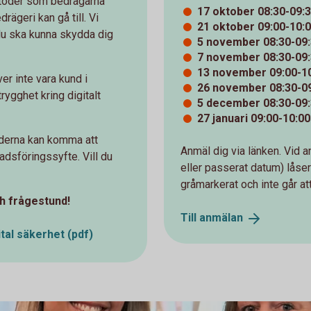
metoder som bedragarna
17 oktober 08:30-09:
ägeri kan gå till. Vi
21 oktober 09:00-10:
 du ska kunna skydda dig
5 november 08:30-09:
7 november 08:30-09:
13 november 09:00-10
ver inte vara kund i
26 november 08:30-09
rygghet kring digitalt
5 december 08:30-09:
27 januari 09:00-10:0
ilderna kan komma att
Anmäl dig via länken. Vid 
adsföringssyfte. Vill du
eller passerat datum) låser 
gråmarkerat och inte går att 
ch frågestund!
Till
anmälan
tal säkerhet (pdf)