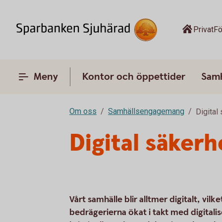
Privat
Fö
Meny
Kontor och öppettider
Sam
Om oss
Samhällsengagemang
Digital
Digital säkerh
Vårt samhälle blir alltmer digitalt, vil
bedrägerierna ökat i takt med digitalis