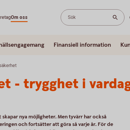
retag
Om oss
Sök
hällsengagemang
Finansiell information
Kun
 säkerhet
et - trygghet i varda
ket skapar nya möjligheter. Men tyvärr har också
eringen och fortsätter att göra så varje år. För de