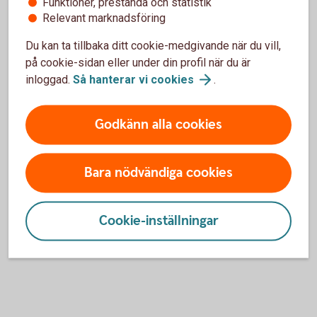
Funktioner, prestanda och statistik
uppdaterad version av operativsystemet i din mobil
Relevant marknadsföring
eller surfplatta.
Du kan ta tillbaka ditt cookie-medgivande när du vill,
Uppdatera
operativsystem
på cookie-sidan eller under din profil när du är
inloggad.
Så hanterar vi
cookies
.
Godkänn alla cookies
För att se detta innehåll behöver du först
godkänna cookies för Funktioner, prestanda
Bara nödvändiga cookies
och statistik.
Inställningar för cookies
Cookie-inställningar