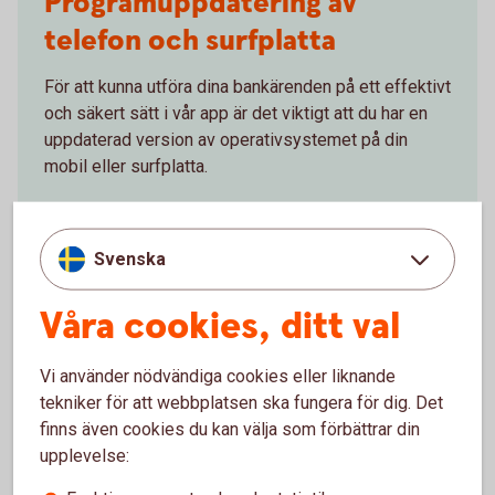
Programuppdatering av
telefon och surfplatta
För att kunna utföra dina bankärenden på ett effektivt
och säkert sätt i vår app är det viktigt att du har en
uppdaterad version av operativsystemet på din
mobil eller surfplatta.
Uppdatera operativsystem på mobila
enheter
Svenska
Våra cookies, ditt val
Vi använder nödvändiga cookies eller liknande
Programuppdatering av
tekniker för att webbplatsen ska fungera för dig. Det
telefon och surfplatta
finns även cookies du kan välja som förbättrar din
upplevelse:
För att appen ska fungera behöver du ha en