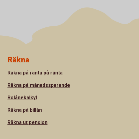
Sidfot
Räkna
Räkna på ränta på ränta
Räkna på månadssparande
Bolånekalkyl
Räkna på billån
Räkna ut pension