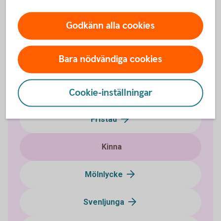
Godkänn alla cookies
Våra kontor
Bara nödvändiga cookies
Borås
Cookie-inställningar
Bollebygd
Fristad
Kinna
Mölnlycke
Svenljunga