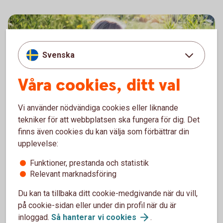
Svenska
Våra cookies, ditt val
Vi använder nödvändiga cookies eller liknande
tekniker för att webbplatsen ska fungera för dig. Det
8032 Sommar
Sommaröppettider
finns även cookies du kan välja som förbättrar din
upplevelse:
Under veckorna 27-33 gäller sommaröppettider i
Funktioner, prestanda och statistik
banken.
Relevant marknadsföring
Kontor och
Kundcenter
Du kan ta tillbaka ditt cookie-medgivande när du vill,
på cookie-sidan eller under din profil när du är
inloggad.
Så hanterar vi
cookies
.