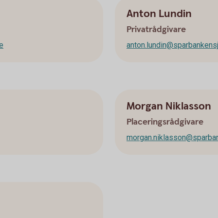
Anton Lundin
Privatrådgivare
e
anton.lundin@sparbankens
Morgan Niklasson
Placeringsrådgivare
morgan.niklasson@sparban