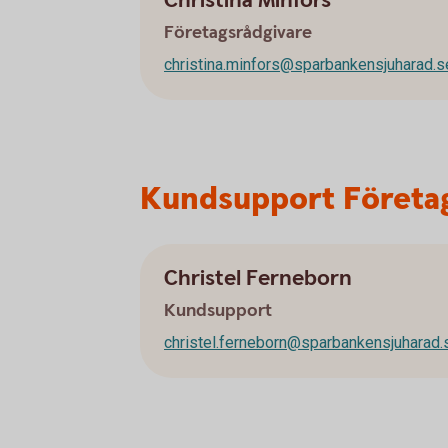
Christina Minfors
Företagsrådgivare
christina.minfors@sparbankensjuharad.s
Kundsupport Företa
Christel Ferneborn
Kundsupport
christel.ferneborn@sparbankensjuharad.