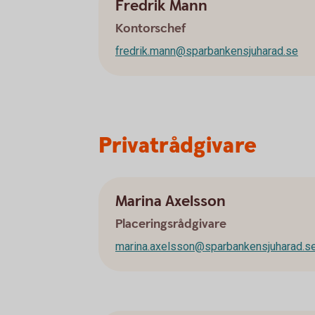
Fredrik Mann
Kontorschef
fredrik.mann@sparbankensjuharad.se
Privatrådgivare
Marina Axelsson
Placeringsrådgivare
marina.axelsson@sparbankensjuharad.s