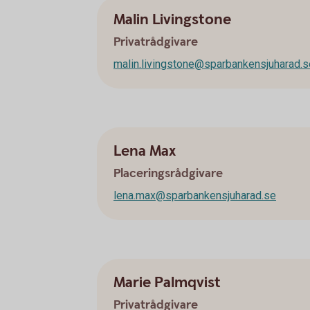
Malin Livingstone
Privatrådgivare
malin.livingstone@sparbankensjuharad.s
Lena Max
Placeringsrådgivare
lena.max@sparbankensjuharad.se
Marie Palmqvist
Privatrådgivare