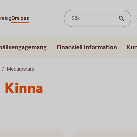
retag
Om oss
Sök
hällsengagemang
Finansiell information
Kun
Medarbetare
 Kinna