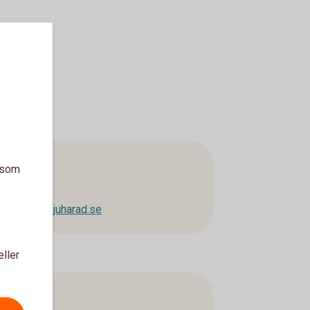
lsson
a som
parbankensjuharad.se
eller