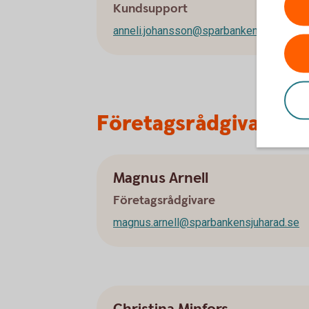
Kundsupport
anneli.johansson@sparbankensjuharad.s
Företagsrådgivare
Magnus Arnell
Företagsrådgivare
magnus.arnell@sparbankensjuharad.se