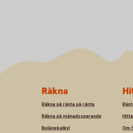
Sidfot
Räkna
Hi
Räkna på ränta på ränta
Ränt
Räkna på månadssparande
Hitt
Bolånekalkyl
Om S