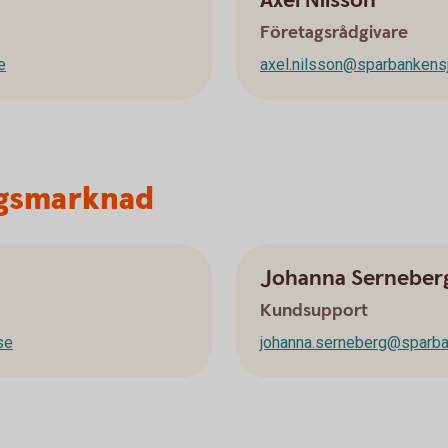
Axel Nilsson
Företagsrådgivare
e
axel.nilsson@sparbankens
gsmarknad
Johanna Serneber
Kundsupport
se
johanna.serneberg@sparba