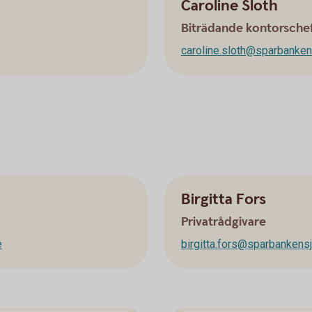
Caroline Sloth
Biträdande kontorsche
caroline.sloth@sparbanken
Birgitta Fors
Privatrådgivare
e
birgitta.fors@sparbankens