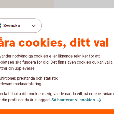
e
Svenska
åra cookies, ditt val
marknad
vänder nödvändiga cookies eller liknande tekniker för att
Linnea Byström På
latsen ska fungera för dig. Det finns även cookies du kan välj
ttrar din upplevelse:
Kundsupport
linnea.bystrom.palsson@s
unktioner, prestanda och statistik
elevant marknadsföring
n ta tillbaka ditt cookie-medgivande när du vill, på cookie-sidan 
 din profil när du är inloggad.
Så hanterar vi
cookies
.
Louise Svedberg