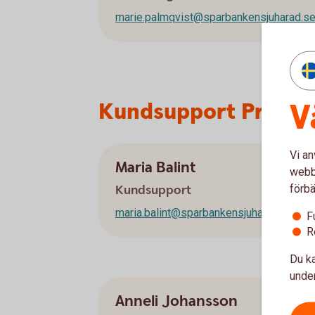
marie.palmqvist@sparbankensjuharad.s
V
Kundsupport Privat
Vi an
Maria Balint
webbp
förbä
Kundsupport
maria.balint@sparbankensjuharad.se
F
R
Du ka
under
Anneli Johansson