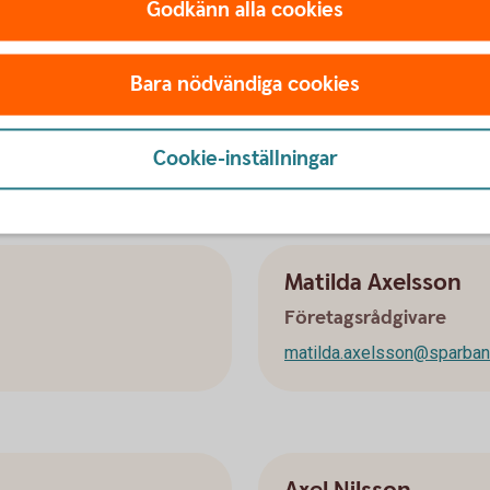
Godkänn alla cookies
Kundsupport
e
louise.svedberg@sparbank
Bara nödvändiga cookies
Cookie-inställningar
Matilda Axelsson
Företagsrådgivare
matilda.axelsson@sparban