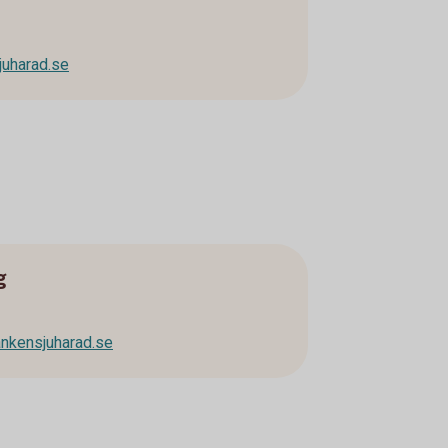
juharad.se
g
nkensjuharad.se