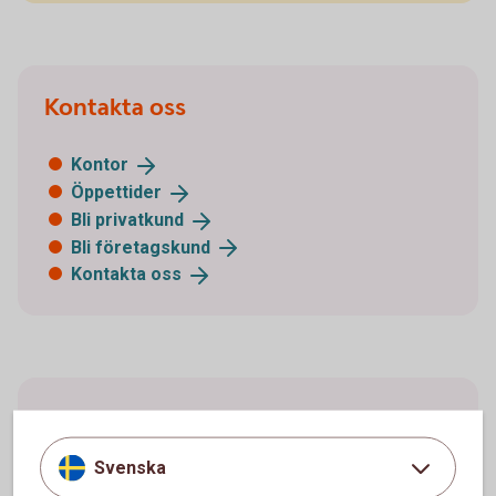
Kontakta oss
Kontor
Öppettider
Bli
privatkund
Bli
företagskund
Kontakta
oss
Acrobat Reader
Svenska
För att kunna öppna pdf:er behöver du Acrobat