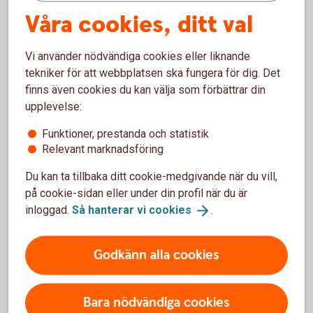
Reader. Här finns länken om du saknar programmet.
Våra cookies, ditt val
Ladda ner Acrobat Reader
(adobe.com)
Vi använder nödvändiga cookies eller liknande
tekniker för att webbplatsen ska fungera för dig. Det
finns även cookies du kan välja som förbättrar din
upplevelse:
Finansiell information
Funktioner, prestanda och statistik
Relevant marknadsföring
Årsredovisningar
Du kan ta tillbaka ditt cookie-medgivande när du vill,
på cookie-sidan eller under din profil när du är
inloggad.
Så hanterar vi
cookies
.
Kreditbetyg
Godkänn alla cookies
Delårsrapporter
Kapitaltäckning
Bara nödvändiga cookies