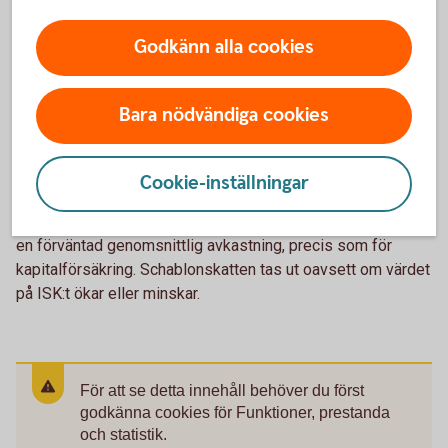
som beskattas med 30 procent.
Skatteverket har en e-tjänst för beräkning av schablonintäkt
Godkänn alla cookies
på ISK.
Länk
Bara nödvändiga cookies
Betalar jag skatt även om tillgångarna
minskar i värde?
Cookie-inställningar
Ett ISK är en schablonbeskattad sparform, vilket betyder att
skatten inte baseras på den faktiska avkastningen utan på
en förväntad genomsnittlig avkastning, precis som för
kapitalförsäkring. Schablonskatten tas ut oavsett om värdet
på ISK:t ökar eller minskar.
För att se detta innehåll behöver du först
godkänna cookies för Funktioner, prestanda
och statistik.