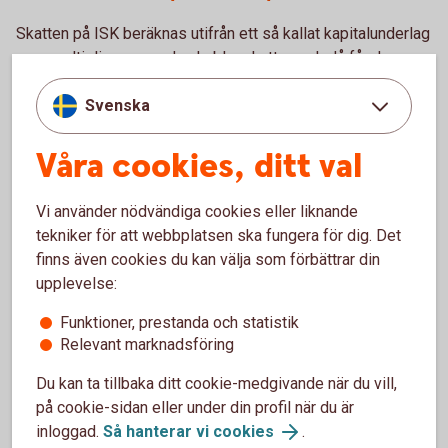
Skatten på ISK beräknas utifrån ett så kallat kapitalunderlag
som multipliceras med schablonskatten och då får du en
schablonintäkt som beskattas med 30 procent.
Svenska
Kapitalunderlaget beräknas varje år och är en fjärdedel av
summan av:
Våra cookies, ditt val
1. Värdet av tillgångarna på kontot vid ingången av varje
kvartal
Vi använder nödvändiga cookies eller liknande
2. Belopp som betalats in till ISK under året
tekniker för att webbplatsen ska fungera för dig. Det
finns även cookies du kan välja som förbättrar din
3. Värdet av finansiella instrument som förts över till ISK:t
upplevelse:
av kontoinnehavaren under året
Funktioner, prestanda och statistik
4. Värdet av finansiella instrument som överförts från någon
Relevant marknadsföring
annans ISK under året.
Du kan ta tillbaka ditt cookie-medgivande när du vill,
Kapitalunderlaget multipliceras med statslåneräntan den 30
på cookie-sidan eller under din profil när du är
november året före och du får därmed en schablonintäkt
inloggad.
Så hanterar vi cookies
.